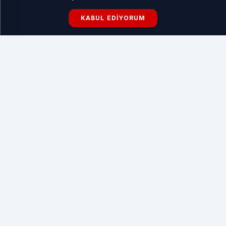
KABUL EDIYORUM
İLGİNİZİ ÇEKEBİLİR
Portekiz Vatandaşlık Süreçleri Ve Danışmanlık
HABERI OKU
Başbakanlık Ofisi Sözcüsü Omer Dostri, konuyla ilgili
yaptığı açıklamada, "Sosyal medyada dolaşan bu tür