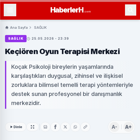
Haberler
H
.com
Ana Sayfa
SAĞLIK
SAĞLIK
25.05.2026 - 23:39
Keçiören Oyun Terapisi Merkezi
Koçak Psikoloji bireylerin yaşamlarında
karşılaştıkları duygusal, zihinsel ve ilişkisel
zorluklara bilimsel temelli terapi yöntemleriyle
destek sunan profesyonel bir danışmanlık
merkezidir.
A-
A+
Dinle