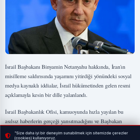
İsrail Başbakanı Binyamin Netanyahu hakkında, İran'ın
misilleme saldırısında yaşamını yitirdiği yönündeki sosyal
medya kaynaklı iddialar, İsrail hükümetinden gelen resmi
açıklamayla kesin bir dille yalanlandı.
İsrail Başbakanlık Ofisi, kamuoyunda hızla yayılan bu
asılsız haberlerin gerçeği yansıtmadığını ve Başbakan
Netanyahu'nun sağlık durumunun oldukça iyi olduğunu
"Size daha iyi bir deneyim sunabilmek için sitemizde çerezler
(cookies) kullanıyoruz.
kamuoyuna duyurdu.