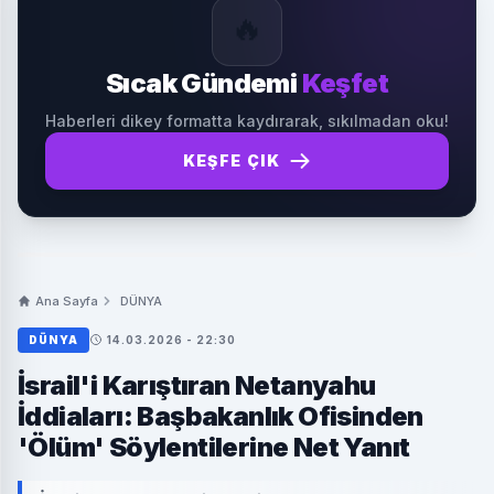
🔥
Sıcak Gündemi
Keşfet
Haberleri dikey formatta kaydırarak, sıkılmadan oku!
KEŞFE ÇIK
Ana Sayfa
DÜNYA
DÜNYA
14.03.2026 - 22:30
İsrail'i Karıştıran Netanyahu
İddiaları: Başbakanlık Ofisinden
'Ölüm' Söylentilerine Net Yanıt