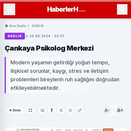
Haberler
H
.com
Ana Sayfa
SAĞLIK
SAĞLIK
25.05.2026 - 23:37
Çankaya Psikolog Merkezi
Modern yaşamın getirdiği yoğun tempo,
ilişkisel sorunlar, kaygı, stres ve iletişim
problemleri bireylerin ruh sağlığını doğrudan
etkileyebilmektedir.
A-
A+
Dinle