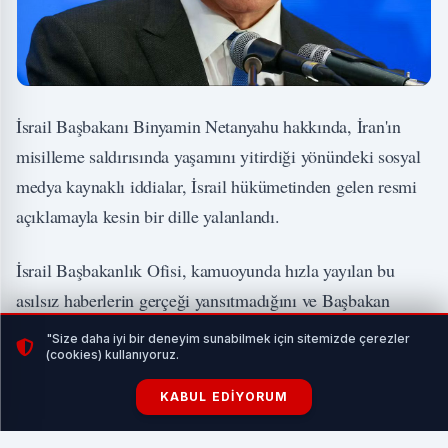
İsrail Başbakanı Binyamin Netanyahu hakkında, İran'ın
misilleme saldırısında yaşamını yitirdiği yönündeki sosyal
medya kaynaklı iddialar, İsrail hükümetinden gelen resmi
açıklamayla kesin bir dille yalanlandı.
İsrail Başbakanlık Ofisi, kamuoyunda hızla yayılan bu
asılsız haberlerin gerçeği yansıtmadığını ve Başbakan
Netanyahu'nun sağlık durumunun oldukça iyi olduğunu
"Size daha iyi bir deneyim sunabilmek için sitemizde çerezler
(cookies) kullanıyoruz.
kamuoyuna duyurdu.
KABUL EDIYORUM
İLGİNİZİ ÇEKEBİLİR