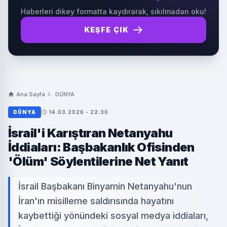
Haberleri dikey formatta kaydırarak, sıkılmadan oku!
KEŞFE ÇIK
Ana Sayfa
DÜNYA
DÜNYA
14.03.2026 - 22:30
İsrail'i Karıştıran Netanyahu
İddiaları: Başbakanlık Ofisinden
'Ölüm' Söylentilerine Net Yanıt
İsrail Başbakanı Binyamin Netanyahu'nun
İran'ın misilleme saldırısında hayatını
kaybettiği yönündeki sosyal medya iddiaları,