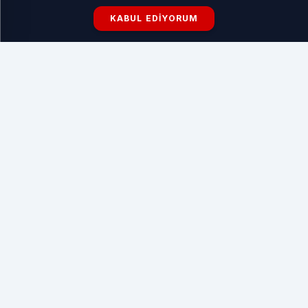
KABUL EDIYORUM
Kocaeli İzmit Sanat Akademisi Fransa’da ödül aldı
HABERI OKU
Balıkesir Büyükşehir Belediye Başkanı Ahmet Akın,
Karesi ilçesi Yeniköy Mahallesi’nde Türkiye’de ilk kez
içerisinde özel gereksinimli patili dostlar içinde özel
alanların bulunduğu, bölgenin en büyük kapasitesine sahip