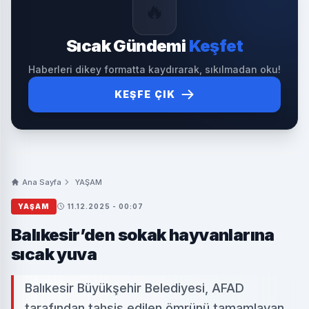
🔥
Sıcak Gündemi
Keşfet
Haberleri dikey formatta kaydırarak, sıkılmadan oku!
KEŞFE ÇIK
Ana Sayfa
YAŞAM
YAŞAM
11.12.2025 - 00:07
Balıkesir’den sokak hayvanlarına
sıcak yuva
Balıkesir Büyükşehir Belediyesi, AFAD
tarafından tahsis edilen ömrünü tamamlayan