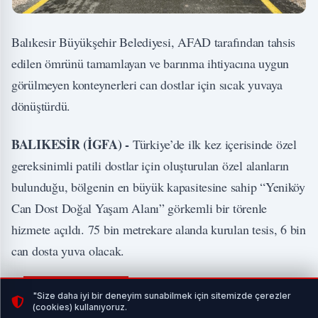
Balıkesir Büyükşehir Belediyesi, AFAD tarafından tahsis
edilen ömrünü tamamlayan ve barınma ihtiyacına uygun
görülmeyen konteynerleri can dostlar için sıcak yuvaya
dönüştürdü.
BALIKESİR (İGFA) -
Türkiye’de ilk kez içerisinde özel
gereksinimli patili dostlar için oluşturulan özel alanların
bulunduğu, bölgenin en büyük kapasitesine sahip “Yeniköy
Can Dost Doğal Yaşam Alanı” görkemli bir törenle
hizmete açıldı. 75 bin metrekare alanda kurulan tesis, 6 bin
can dosta yuva olacak.
İLGİNİZİ ÇEKEBİLİR
"Size daha iyi bir deneyim sunabilmek için sitemizde çerezler
(cookies) kullanıyoruz.