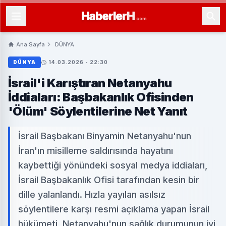
Haberler
H
.com
Ana Sayfa
DÜNYA
DÜNYA
14.03.2026 - 22:30
İsrail'i Karıştıran Netanyahu
İddiaları: Başbakanlık Ofisinden
'Ölüm' Söylentilerine Net Yanıt
İsrail Başbakanı Binyamin Netanyahu'nun
İran'ın misilleme saldırısında hayatını
kaybettiği yönündeki sosyal medya iddiaları,
İsrail Başbakanlık Ofisi tarafından kesin bir
dille yalanlandı. Hızla yayılan asılsız
söylentilere karşı resmi açıklama yapan İsrail
hükümeti, Netanyahu'nun sağlık durumunun iyi