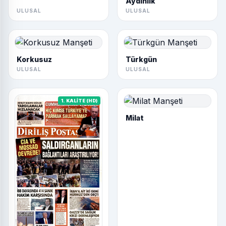
Korkusuz
Türkgün
ULUSAL
ULUSAL
1. KALİTE (HD)
Milat
Diriliş Postası
ULUSAL
ULUSAL