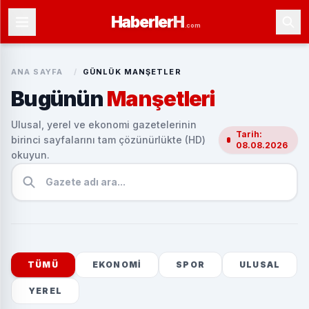
Haberler
H
.com
ANA SAYFA
/
GÜNLÜK MANŞETLER
Bugünün
Manşetleri
Ulusal, yerel ve ekonomi gazetelerinin
Tarih:
birinci sayfalarını tam çözünürlükte (HD)
08.08.2026
okuyun.
TÜMÜ
EKONOMI
SPOR
ULUSAL
YEREL