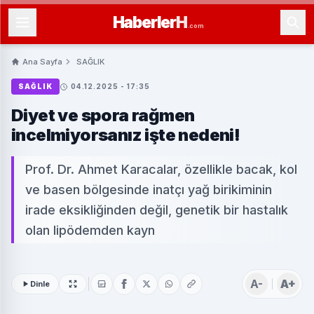
Haberler
H
.com
Ana Sayfa
SAĞLIK
SAĞLIK
04.12.2025 - 17:35
Diyet ve spora rağmen
incelmiyorsanız işte nedeni!
Prof. Dr. Ahmet Karacalar, özellikle bacak, kol
ve basen bölgesinde inatçı yağ birikiminin
irade eksikliğinden değil, genetik bir hastalık
olan lipödemden kayn
A-
A+
Dinle