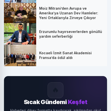
Moiz Mitrani’den Avrupa ve
Amerika’ya Uzanan Dev Hamleler:
Yeni Ortaklarıyla Zirveye Çıkıyor
Erzurumlu hayırseverlerden gönüllü
yardım seferberliği
Kocaeli İzmit Sanat Akademisi
Fransa’da ödül aldı
🔥
Sıcak Gündemi
Keşfet
Haberleri dikey formatta kaydırarak, sıkılmadan oku!