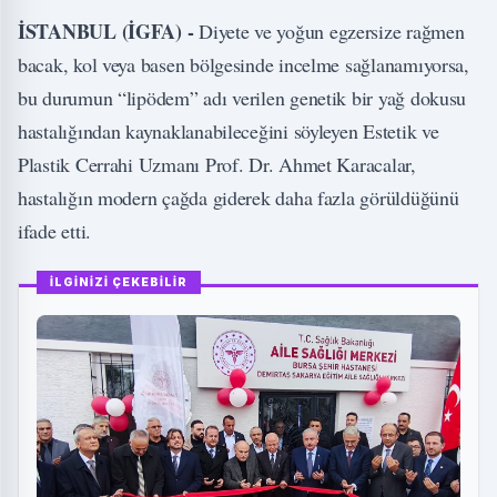
İSTANBUL (İGFA) -
Diyete ve yoğun egzersize rağmen
bacak, kol veya basen bölgesinde incelme sağlanamıyorsa,
bu durumun “lipödem” adı verilen genetik bir yağ dokusu
hastalığından kaynaklanabileceğini söyleyen Estetik ve
Plastik Cerrahi Uzmanı Prof. Dr. Ahmet Karacalar,
hastalığın modern çağda giderek daha fazla görüldüğünü
ifade etti.
İLGİNİZİ ÇEKEBİLİR