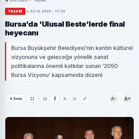
Ana Sayfa
YAŞAM
YAŞAM
02.12.2025 - 17:55
Bursa'da 'Ulusal Beste'lerde final
heyecanı
Bursa Büyükşehir Belediyesi’nin kentin kültürel
vizyonuna ve geleceğe yönelik sanat
politikalarına önemli katkılar sunan ‘2050
Bursa Vizyonu’ kapsamında düzenl
A-
A+
Dinle