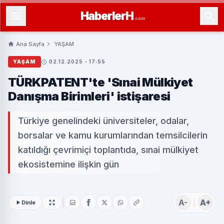
Haberler
H
.com
Ana Sayfa
YAŞAM
YAŞAM
02.12.2025 - 17:55
TÜRKPATENT'te 'Sınai Mülkiyet
Danışma Birimleri' istişaresi
Türkiye genelindeki üniversiteler, odalar,
borsalar ve kamu kurumlarından temsilcilerin
katıldığı çevrimiçi toplantıda, sınai mülkiyet
ekosistemine ilişkin gün
A-
A+
Dinle