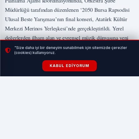
Planlama Ajansı koordinasyonunda, Orkestra Şube
Müdürlüğü tarafından düzenlenen ‘2050 Bursa Rapsodisi
Ulusal Beste Yarışması’nın final konseri, Atatürk Kültür
Merkezi Merinos Yerleşkesi’nde gerçekleştirildi. Yerel
değerlerden ilham alan ve evrensel müzik dünyasına yeni
eserler kazandırmayı amaçlayan yarışmaya, Bursalılar
"Size daha iyi bir deneyim sunabilmek için sitemizde çerezler
(cookies) kullanıyoruz.
yoğun ilgi gösterdi.
KABUL EDIYORUM
İLGİNİZİ ÇEKEBİLİR