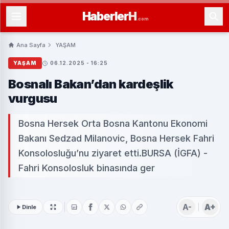
Haberler
H
.com
Ana Sayfa
YAŞAM
YAŞAM
06.12.2025 - 16:25
Bosnalı Bakan’dan kardeşlik
vurgusu
Bosna Hersek Orta Bosna Kantonu Ekonomi
Bakanı Sedzad Milanovic, Bosna Hersek Fahri
Konsolosluğu’nu ziyaret etti.BURSA (İGFA) -
Fahri Konsolosluk binasında ger
A-
A+
Dinle