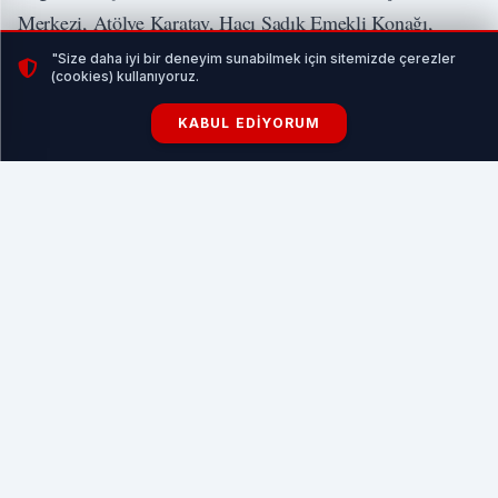
Merkezi, Atölye Karatay, Hacı Sadık Emekli Konağı,
Güneş Enerjili Kalenderhane Pazar Market, Tenis Kortu ve
"Size daha iyi bir deneyim sunabilmek için sitemizde çerezler
(cookies) kullanıyoruz.
Trafik Eğitim Parkı’nı ziyaret etti.
KABUL EDIYORUM
İLGİNİZİ ÇEKEBİLİR
Balıkesir’den sokak hayvanlarına sıcak yuva