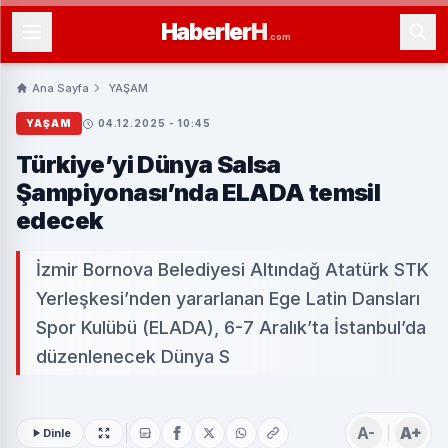
Haberler
H
.com
Ana Sayfa
YAŞAM
YAŞAM
04.12.2025 - 10:45
Türkiye’yi Dünya Salsa
Şampiyonası’nda ELADA temsil
edecek
İzmir Bornova Belediyesi Altındağ Atatürk STK
Yerleşkesi’nden yararlanan Ege Latin Dansları
Spor Kulübü (ELADA), 6-7 Aralık’ta İstanbul’da
düzenlenecek Dünya S
A-
A+
Dinle