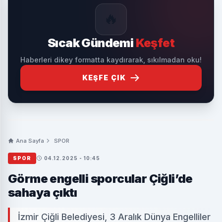
🔥
Sıcak Gündemi
Keşfet
Haberleri dikey formatta kaydırarak, sıkılmadan oku!
KEŞFE ÇIK
Ana Sayfa
SPOR
SPOR
04.12.2025 - 10:45
Görme engelli sporcular Çiğli’de
sahaya çıktı
İzmir Çiğli Belediyesi, 3 Aralık Dünya Engelliler