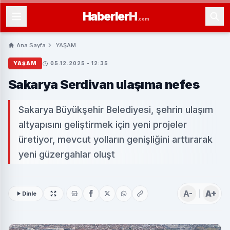
Haberler
H
.com
Ana Sayfa
YAŞAM
YAŞAM
05.12.2025 - 12:35
Sakarya Serdivan ulaşıma nefes
Sakarya Büyükşehir Belediyesi, şehrin ulaşım
altyapısını geliştirmek için yeni projeler
üretiyor, mevcut yolların genişliğini arttırarak
yeni güzergahlar oluşt
A-
A+
Dinle