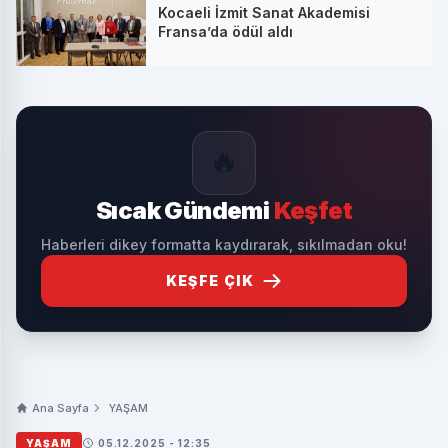
Kocaeli İzmit Sanat Akademisi
Fransa’da ödül aldı
🔥
Sıcak Gündemi
Keşfet
Haberleri dikey formatta kaydırarak, sıkılmadan oku!
KEŞFE ÇIK
Ana Sayfa
YAŞAM
YAŞAM
05.12.2025 - 12:35