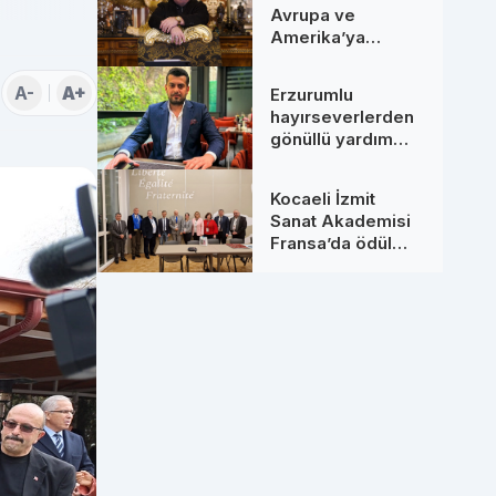
Avrupa ve
Amerika’ya
Uzanan Dev
Hamleler: Yeni
A-
A+
Erzurumlu
Ortaklarıyla
hayırseverlerden
Zirveye Çıkıyor
gönüllü yardım
seferberliği
Kocaeli İzmit
Sanat Akademisi
Fransa’da ödül
aldı