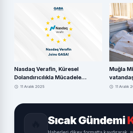
Nasdaq Verafin, Küresel
Muğla Mi
Dolandırıcılıkla Mücadele
vatandaş
İttifakı'na (GASA) katıldı
11 Aralık 2025
11 Aralık 
Sıcak Gündemi
K
🔥
Haberleri dikey formatta kaydırarak, 