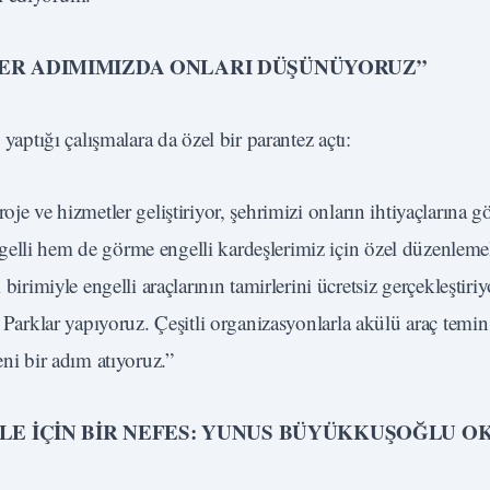
HER ADIMIMIZDA ONLARI DÜŞÜNÜYORUZ”
yaptığı çalışmalara da özel bir parantez açtı:
je ve hizmetler geliştiriyor, şehrimizi onların ihtiyaçlarına g
elli hem de görme engelli kardeşlerimiz için özel düzenlemel
miyle engelli araçlarının tamirlerini ücretsiz gerçekleştiriyo
z Parklar yapıyoruz. Çeşitli organizasyonlarla akülü araç temin
eni bir adım atıyoruz.”
İLE İÇİN BİR NEFES: YUNUS BÜYÜKKUŞOĞLU O