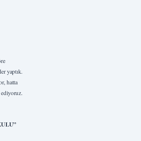
öre
er yaptık.
r, hatta
 ediyoruz.
KULU”