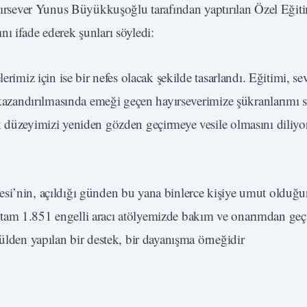
hayırsever Yunus Büyükkuşoğlu tarafından yaptırılan Özel Eğit
ı ifade ederek şunları söyledi:
erimiz için ise bir nefes olacak şekilde tasarlandı. Eğitimi, se
ze kazandırılmasında emeği geçen hayırseverimize şükranlarım
k düzeyimizi yeniden gözden geçirmeye vesile olmasını diliy
esi’nin, açıldığı günden bu yana binlerce kişiye umut olduğ
tam 1.851 engelli aracı atölyemizde bakım ve onarımdan geç
nülden yapılan bir destek, bir dayanışma örneğidir