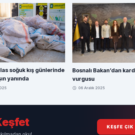
las soğuk kış günlerinde
Bosnalı Bakan’dan kard
ın yanında
vurgusu
2025
06 Aralık 2025
eşfet
KEŞFE ÇIK
sıkılmadan oku!