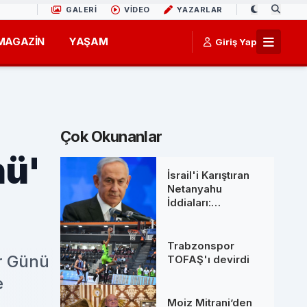
GALERİ
VİDEO
YAZARLAR
MAGAZİN
YAŞAM
Giriş Yap
Çok Okunanlar
nü'
İsrail'i Karıştıran
Netanyahu
İddiaları:
Başbakanlık
Ofisinden 'Ölüm'
Söylentilerine Net
Trabzonspor
Yanıt
er Günü
TOFAŞ'ı devirdi
e
Moiz Mitrani’den