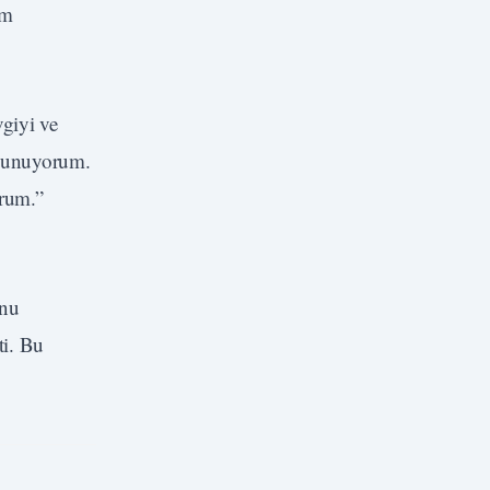
im
vgiyi ve
ı sunuyorum.
orum.”
unu
ti. Bu