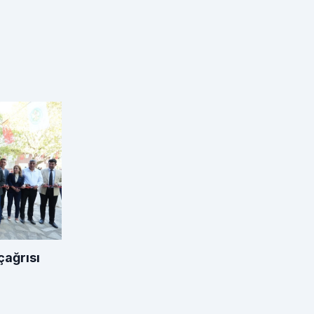
çağrısı