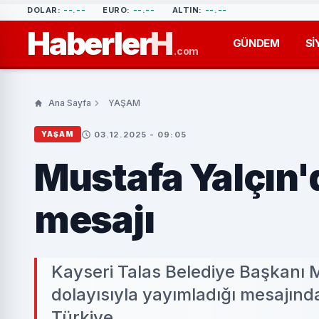
DOLAR:
--.--
EURO:
--.--
ALTIN:
--.--
Haberler
H
GÜNDEM
Sİ
.com
Ana Sayfa
YAŞAM
03.12.2025 - 09:05
YAŞAM
Mustafa Yalçın'
mesajı
Kayseri Talas Belediye Başkanı M
dolayısıyla yayımladığı mesajında
Türkiye