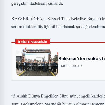
gereğidir” ifadelerini kullandı.
KAYSERİ (İGFA) - Kayseri Talas Belediye Başkanı Mu
sorumluluklar düştüğünü hatırlatarak şu değerlendirme
İLGİNİZİ ÇEKEBİLİR
Balıkesir’den sokak 
HABERI OKU
“3 Aralık Dünya Engelliler Günü’nün, engelli kardeşler
somut gelişmelerin yaşandığı bir gün olmasını temenn