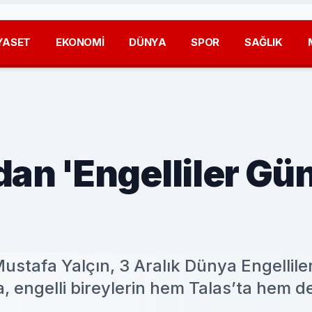
YASET
EKONOMİ
DÜNYA
SPOR
SAĞLIK
dan 'Engelliler Gü
ustafa Yalçın, 3 Aralık Dünya Engellil
, engelli bireylerin hem Talas’ta hem d