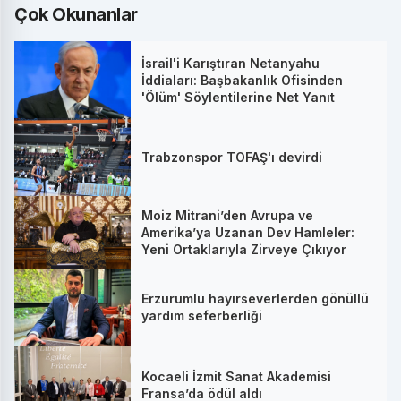
Çok Okunanlar
İsrail'i Karıştıran Netanyahu
İddiaları: Başbakanlık Ofisinden
'Ölüm' Söylentilerine Net Yanıt
Trabzonspor TOFAŞ'ı devirdi
Moiz Mitrani’den Avrupa ve
Amerika’ya Uzanan Dev Hamleler:
Yeni Ortaklarıyla Zirveye Çıkıyor
Erzurumlu hayırseverlerden gönüllü
yardım seferberliği
Kocaeli İzmit Sanat Akademisi
Fransa’da ödül aldı