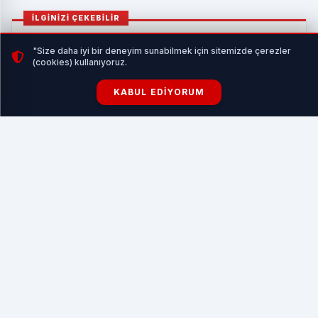
İLGİNİZİ ÇEKEBİLİR
"Size daha iyi bir deneyim sunabilmek için sitemizde çerezler
(cookies) kullanıyoruz.
KABUL EDIYORUM
Balıkesir’den sokak hayvanlarına sıcak yuva
HABERI OKU
Yol yapım programı doğrultusunda ekipler ilk olarak Datça