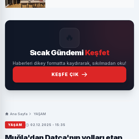
🔥
Sıcak Gündemi
Keşfet
Haberleri dikey formatta kaydırarak, sıkılmadan oku!
KEŞFE ÇIK
Ana Sayfa
YAŞAM
YAŞAM
02.12.2025 - 15:35
Muğla'dan Datça'nın yolları etap