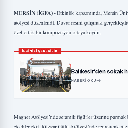
MERSİN (İGFA) -
Etkinlik kapsamında, Mersin Ünive
atölyesi düzenlendi. Duvar resmi çalışması gerçekleşti
özel ortak bir kompozisyon ortaya koydu.
İLGİNİZİ ÇEKEBİLİR
Balıkesir’den sokak 
HABERI OKU
Magnet Atölyesi’nde seramik figürler üzerine parmak b
çiçekler ekti. Rüzgar Gülü Atölyesi’nde rengarenk rüzg