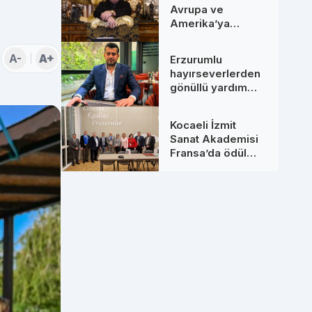
Avrupa ve
Amerika’ya
Uzanan Dev
Hamleler: Yeni
A-
A+
Erzurumlu
Ortaklarıyla
hayırseverlerden
Zirveye Çıkıyor
gönüllü yardım
seferberliği
Kocaeli İzmit
Sanat Akademisi
Fransa’da ödül
aldı