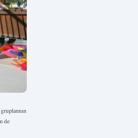
 gruplarının
em de