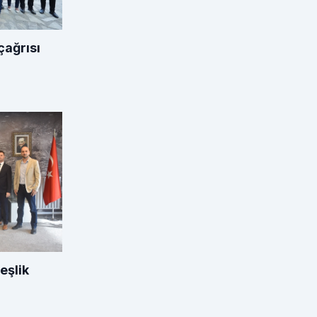
çağrısı
eşlik