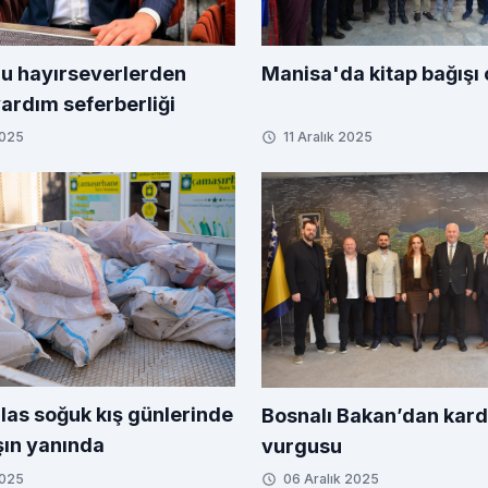
u hayırseverlerden
Manisa'da kitap bağışı 
yardım seferberliği
2025
11 Aralık 2025
las soğuk kış günlerinde
Bosnalı Bakan’dan kard
ın yanında
vurgusu
2025
06 Aralık 2025