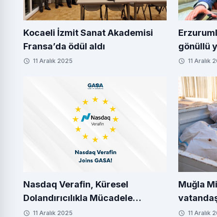
Kocaeli İzmit Sanat Akademisi
Erzuruml
Fransa’da ödül aldı
gönüllü 
11 Aralık 2025
11 Aralık 
Nasdaq Verafin, Küresel
Muğla Mi
Dolandırıcılıkla Mücadele
vatandaş
İttifakı'na (GASA) katıldı
11 Aralık 2025
11 Aralık 