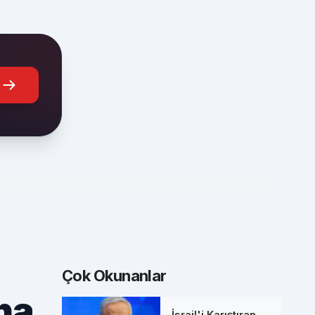
Çok Okunanlar
na
İsrail'i Karıştıran