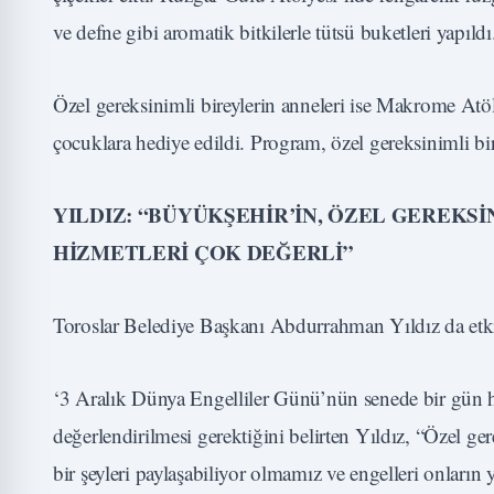
ve defne gibi aromatik bitkilerle tütsü buketleri yapıldı
Özel gereksinimli bireylerin anneleri ise Makrome Atöly
çocuklara hediye edildi. Program, özel gereksinimli bir
YILDIZ: “BÜYÜKŞEHİR’İN, ÖZEL GEREKS
HİZMETLERİ ÇOK DEĞERLİ”
Toroslar Belediye Başkanı Abdurrahman Yıldız da etkinl
‘3 Aralık Dünya Engelliler Günü’nün senede bir gün h
değerlendirilmesi gerektiğini belirten Yıldız, “Özel ge
bir şeyleri paylaşabiliyor olmamız ve engelleri onları