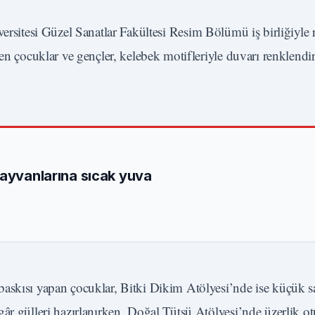
rsitesi Güzel Sanatlar Fakültesi Resim Bölümü iş birliğiyle 
ren çocuklar ve gençler, kelebek motifleriyle duvarı renklendi
hayvanlarına sıcak yuva
askısı yapan çocuklar, Bitki Dikim Atölyesi’nde ise küçük sa
âr gülleri hazırlanırken, Doğal Tütsü Atölyesi’nde üzerlik ot