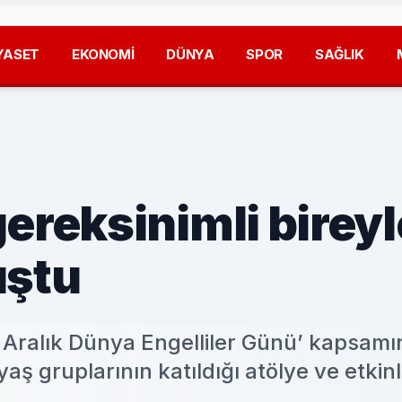
YASET
EKONOMİ
DÜNYA
SPOR
SAĞLIK
ereksinimli bireyl
uştu
3 Aralık Dünya Engelliler Günü’ kapsam
aş gruplarının katıldığı atölye ve etkinl