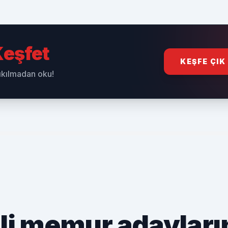
eşfet
KEŞFE ÇIK
sıkılmadan oku!
lli memur adayları