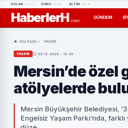
DOLAR:
--.--
EURO:
--.--
ALTIN:
--.--
Haberler
H
GÜNDEM
Sİ
.com
Ana Sayfa
YAŞAM
03.12.2025 - 12:55
YAŞAM
Mersin’de özel g
atölyelerde bul
Mersin Büyükşehir Belediyesi, ‘
Engelsiz Yaşam Parkı’nda, farklı y
düze