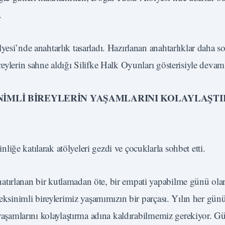
.
esi’nde anahtarlık tasarladı. Hazırlanan anahtarlıklar daha s
eylerin sahne aldığı Silifke Halk Oyunları gösterisiyle devam 
İNİMLİ BİREYLERİN YAŞAMLARINI KOLAYLAŞT
iğe katılarak atölyeleri gezdi ve çocuklarla sohbet etti.
atırlanan bir kutlamadan öte, bir empati yapabilme günü ola
reksinimli bireylerimiz yaşamımızın bir parçası. Yılın her gün
n yaşamlarını kolaylaştırma adına kaldırabilmemiz gerekiyor. G