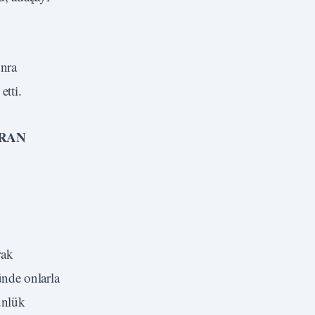
onra
etti.
IRAN
rak
ünde onlarla
ünlük