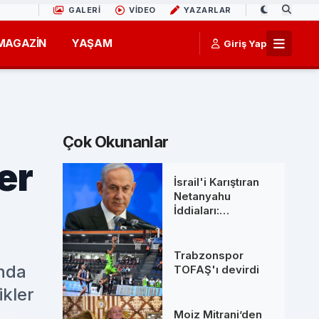
GALERİ
VİDEO
YAZARLAR
MAGAZİN
YAŞAM
Giriş Yap
Çok Okunanlar
er
İsrail'i Karıştıran
Netanyahu
İddiaları:
Başbakanlık
Ofisinden 'Ölüm'
Söylentilerine Net
Trabzonspor
Yanıt
ında
TOFAŞ'ı devirdi
ikler
Moiz Mitrani’den