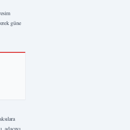
resim
rerek güne
ksılara
u, adaçayı