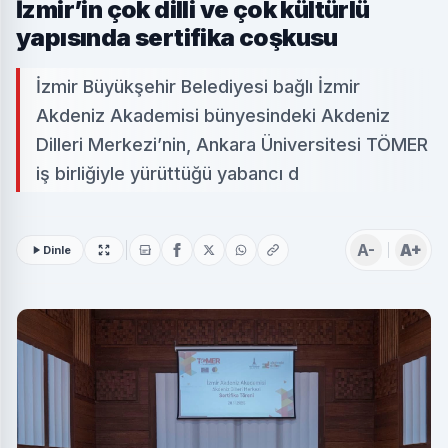
İzmir’in çok dilli ve çok kültürlü
yapısında sertifika coşkusu
İzmir Büyükşehir Belediyesi bağlı İzmir
Akdeniz Akademisi bünyesindeki Akdeniz
Dilleri Merkezi’nin, Ankara Üniversitesi TÖMER
iş birliğiyle yürüttüğü yabancı d
A-
A+
Dinle