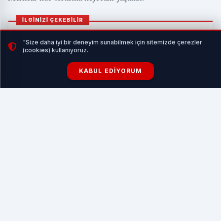
İLGİNİZİ ÇEKEBİLİR
"Size daha iyi bir deneyim sunabilmek için sitemizde çerezler
(cookies) kullanıyoruz.
KABUL EDIYORUM
ERÜ’den tarihi başarı
HABERI OKU
Ahmed Adnan Saygun Sanat Merkezi’nde düzenlenen