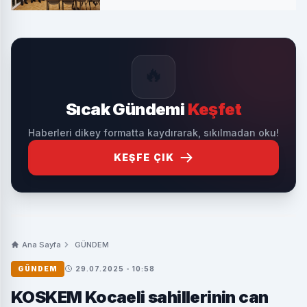
🔥
Sıcak Gündemi
Keşfet
Haberleri dikey formatta kaydırarak, sıkılmadan oku!
KEŞFE ÇIK
Ana Sayfa
GÜNDEM
GÜNDEM
29.07.2025 - 10:58
KOSKEM Kocaeli sahillerinin can