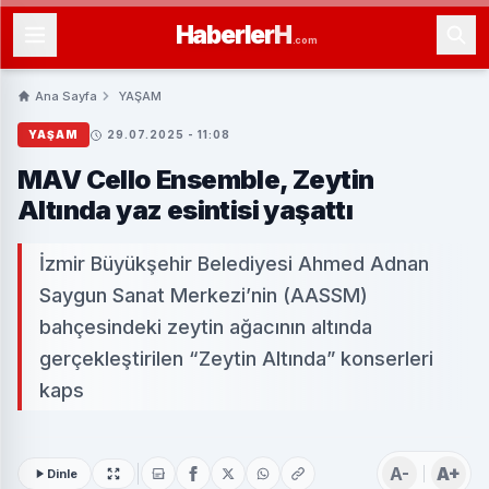
Haberler
H
.com
Ana Sayfa
YAŞAM
YAŞAM
29.07.2025 - 11:08
MAV Cello Ensemble, Zeytin
Altında yaz esintisi yaşattı
İzmir Büyükşehir Belediyesi Ahmed Adnan
Saygun Sanat Merkezi’nin (AASSM)
bahçesindeki zeytin ağacının altında
gerçekleştirilen “Zeytin Altında” konserleri
kaps
A-
A+
Dinle