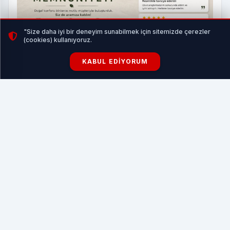
"Size daha iyi bir deneyim sunabilmek için sitemizde çerezler
(cookies) kullanıyoruz.
Evden Çalışanlar İçin Uyku ve Dinlenme Dengesi
KABUL EDIYORUM
HABERI OKU
15 Haziran’da göreve başlayan KOSKEM ekipleri, 21-27
Temmuz tarihleri arasında 167 vatandaşı boğulma
tehlikesinden kurtararak, Kocaeli sahillerindeki
cankurtaranlık hizmetlerini titizlikle yerine getirdi.
9’u Mavi Bayraklı plaj olmak üzere 13 farklı sahil
bölgesinde cankurtaranlık hizmeti veren KOSKEM
ekipleri, son bir haftada toplam 167 vatandaşı son anda
boğulma tehlikesinden kurtardı. Ayrıca 26 vatandaşa