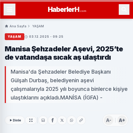
Haberler
H
.com
Ana Sayfa
YAŞAM
YAŞAM
03.12.2025 - 09:25
Manisa Şehzadeler Aşevi, 2025’te
de vatandaşa sıcak aş ulaştırdı
Manisa'da Şehzadeler Belediye Başkanı
Gülşah Durbaş, belediyenin aşevi
çalışmalarıyla 2025 yılı boyunca binlerce kişiye
ulaştıklarını açıkladı.MANİSA (İGFA) -
A-
A+
Dinle