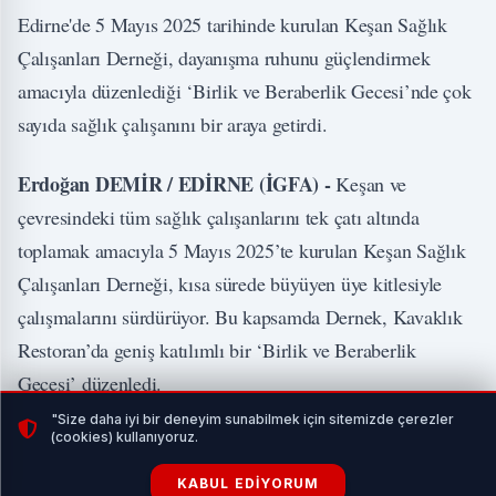
Edirne'de 5 Mayıs 2025 tarihinde kurulan Keşan Sağlık
Çalışanları Derneği, dayanışma ruhunu güçlendirmek
amacıyla düzenlediği ‘Birlik ve Beraberlik Gecesi’nde çok
sayıda sağlık çalışanını bir araya getirdi.
Erdoğan DEMİR / EDİRNE (İGFA) -
Keşan ve
çevresindeki tüm sağlık çalışanlarını tek çatı altında
toplamak amacıyla 5 Mayıs 2025’te kurulan Keşan Sağlık
Çalışanları Derneği, kısa sürede büyüyen üye kitlesiyle
çalışmalarını sürdürüyor. Bu kapsamda Dernek, Kavaklık
Restoran’da geniş katılımlı bir ‘Birlik ve Beraberlik
Gecesi’ düzenledi.
"Size daha iyi bir deneyim sunabilmek için sitemizde çerezler
İLGİNİZİ ÇEKEBİLİR
(cookies) kullanıyoruz.
KABUL EDIYORUM