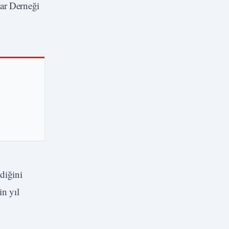
lar Derneği
diğini
n yıl