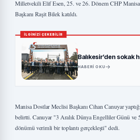
Milletvekili Elif Esen, 25. ve 26. Dönem CHP Manisa M
Başkanı Raşit Bilek katıldı.
İLGİNİZİ ÇEKEBİLİR
Balıkesir’den sokak 
HABERI OKU
Manisa Dostlar Meclisi Başkanı Cihan Canuyar yaptığı
belirtti. Canuyar "3 Aralık Dünya Engelliler Günü ve 
dönümü verimli bir toplantı gerçekleşti" dedi.