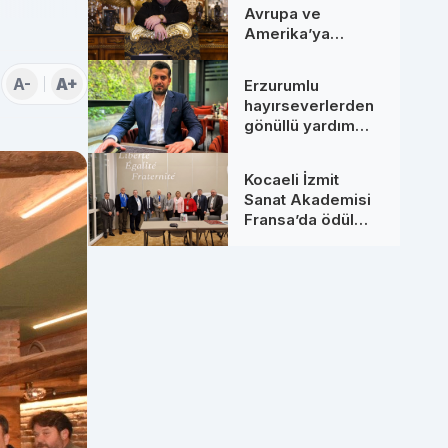
Avrupa ve
Amerika’ya
Uzanan Dev
Hamleler: Yeni
A-
A+
Erzurumlu
Ortaklarıyla
hayırseverlerden
Zirveye Çıkıyor
gönüllü yardım
seferberliği
Kocaeli İzmit
Sanat Akademisi
Fransa’da ödül
aldı