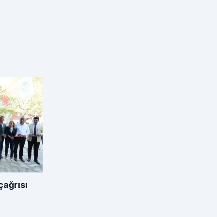
çağrısı