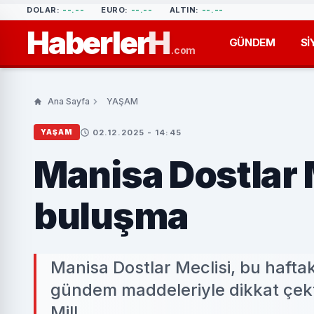
DOLAR:
--.--
EURO:
--.--
ALTIN:
--.--
Haberler
H
GÜNDEM
Sİ
.com
Ana Sayfa
YAŞAM
02.12.2025 - 14:45
YAŞAM
Manisa Dostlar 
buluşma
Manisa Dostlar Meclisi, bu haftak
gündem maddeleriyle dikkat çekt
Mill