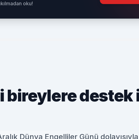
sıkılmadan oku!
 bireylere destek 
ralık Dünya Engelliler Günü dolayısıyla 