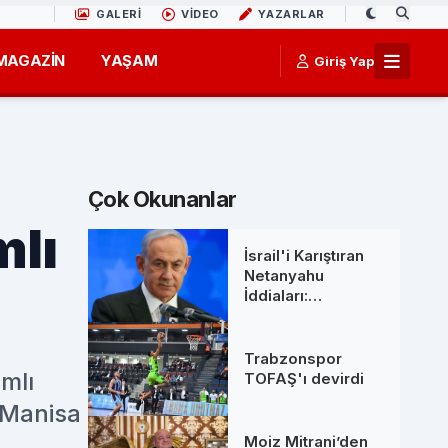
GALERİ
VİDEO
YAZARLAR
MAGAZİN
YAŞAM
Giriş Yap
Çok Okunanlar
mlı
İsrail'i Karıştıran
Netanyahu
İddiaları:
Başbakanlık
Ofisinden 'Ölüm'
Söylentilerine Net
Trabzonspor
Yanıt
amlı
TOFAŞ'ı devirdi
 Manisa
Moiz Mitrani’den