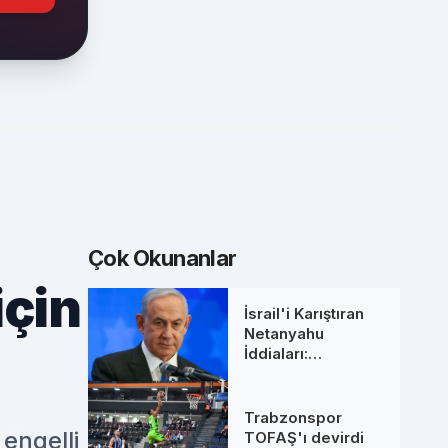
Çok Okunanlar
için
İsrail'i Karıştıran
Netanyahu
İddiaları:
Başbakanlık
Ofisinden 'Ölüm'
Söylentilerine Net
Trabzonspor
Yanıt
engelli
TOFAŞ'ı devirdi