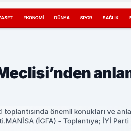
YASET
EKONOMİ
DÜNYA
SPOR
SAĞLIK
Meclisi’nden anla
i toplantısında önemli konukları ve anl
i.MANİSA (İGFA) - Toplantıya; İYİ Parti