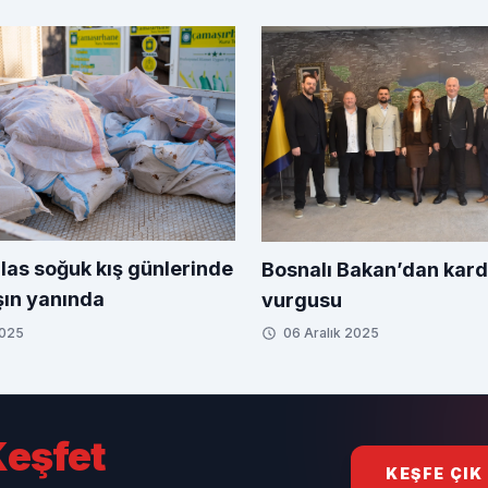
las soğuk kış günlerinde
Bosnalı Bakan’dan kard
ın yanında
vurgusu
2025
06 Aralık 2025
eşfet
KEŞFE ÇIK