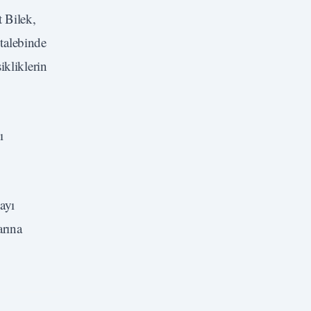
 Bilek,
 talebinde
ikliklerin
ı
ayı
arına