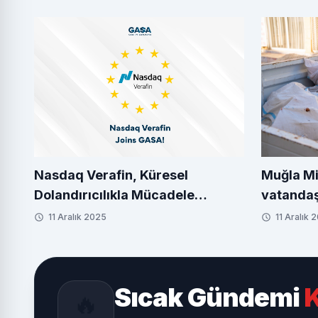
Nasdaq Verafin, Küresel
Muğla Mi
Dolandırıcılıkla Mücadele
vatandaş
İttifakı'na (GASA) katıldı
11 Aralık 2025
11 Aralık 
Sıcak Gündemi
K
🔥