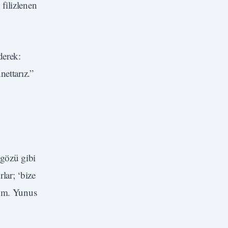
filizlenen
derek:
ettarız.”
 gözü gibi
lar; ‘bize
orum. Yunus