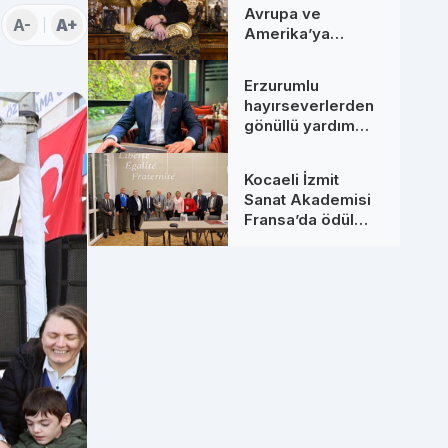
Avrupa ve
A-
A+
Amerika’ya
Uzanan Dev
Hamleler: Yeni
Erzurumlu
Ortaklarıyla
hayırseverlerden
Zirveye Çıkıyor
gönüllü yardım
seferberliği
Kocaeli İzmit
Sanat Akademisi
Fransa’da ödül
aldı