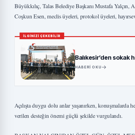
Büyükkılıç, Talas Belediye Başkanı Mustafa Yalçın, 
Coşkun Esen, meclis üyeleri, protokol üyeleri, hayırseve
İLGİNİZİ ÇEKEBİLİR
Balıkesir’den sokak 
HABERI OKU
Açılışta duygu dolu anlar yaşanırken, konuşmalarda h
verilen desteğin önemi güçlü şekilde vurgulandı.