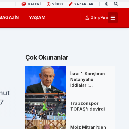
GALERİ
VİDEO
YAZARLAR
MAGAZİN
YAŞAM
Giriş Yap
Çok Okunanlar
İsrail'i Karıştıran
Netanyahu
İddiaları:
Başbakanlık
mut
Ofisinden 'Ölüm'
47
Söylentilerine Net
Trabzonspor
Yanıt
TOFAŞ'ı devirdi
Moiz Mitrani’den