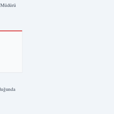
im Müdürü
uluğunda