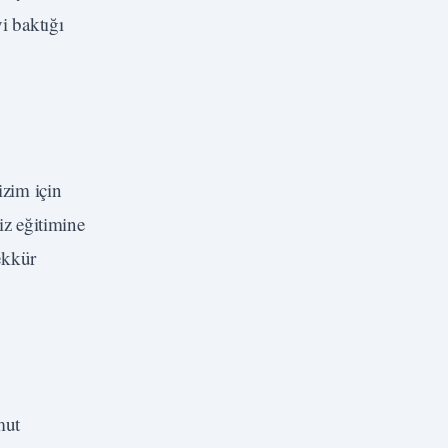
i baktığı
zim için
z eğitimine
şekkür
mut