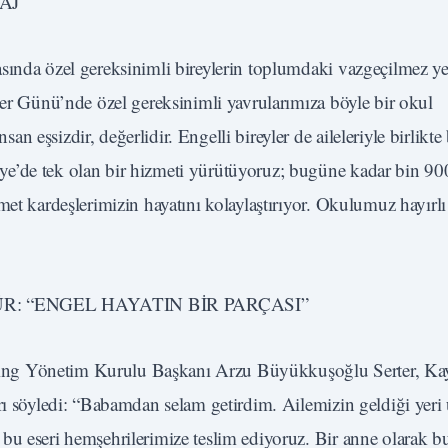
AJ
sında özel gereksinimli bireylerin toplumdaki vazgeçilmez ye
ler Günü’nde özel gereksinimli yavrularımıza böyle bir okul
 eşsizdir, değerlidir. Engelli bireyler de aileleriyle birlikte
ye’de tek olan bir hizmeti yürütüyoruz; bugüne kadar bin 90
met kardeşlerimizin hayatını kolaylaştırıyor. Okulumuz hayırlı
: “ENGEL HAYATIN BİR PARÇASI”
ing Yönetim Kurulu Başkanı Arzu Büyükkuşoğlu Serter, Kay
arı söyledi: “Babamdan selam getirdim. Ailemizin geldiği ye
bu eseri hemşehrilerimize teslim ediyoruz. Bir anne olarak b