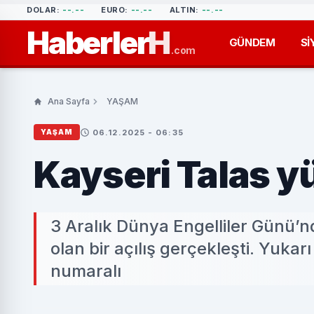
DOLAR:
--.--
EURO:
--.--
ALTIN:
--.--
Haberler
H
GÜNDEM
Sİ
.com
Ana Sayfa
YAŞAM
06.12.2025 - 06:35
YAŞAM
Kayseri Talas yür
3 Aralık Dünya Engelliler Günü’n
olan bir açılış gerçekleşti. Yuka
numaralı