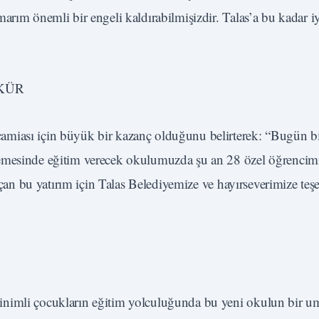
arım önemli bir engeli kaldırabilmişizdir. Talas’a bu kadar iy
KKÜR
amiası için büyük bir kazanç olduğunu belirterek: “Bugün bi
demesinde eğitim verecek okulumuzda şu an 28 özel öğrencimi
 açan bu yatırım için Talas Belediyemize ve hayırseverimize te
inimli çocukların eğitim yolculuğunda bu yeni okulun bir u