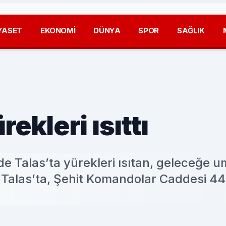
YASET
EKONOMİ
DÜNYA
SPOR
SAĞLIK
ekleri ısıttı
de Talas’ta yürekleri ısıtan, geleceğe u
rı Talas’ta, Şehit Komandolar Caddesi 4