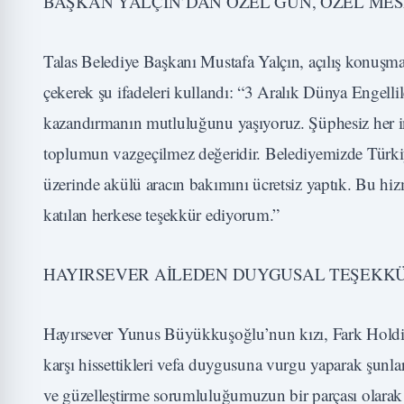
BAŞKAN YALÇIN’DAN ÖZEL GÜN, ÖZEL MES
Talas Belediye Başkanı Mustafa Yalçın, açılış konuşma
çekerek şu ifadeleri kullandı: “3 Aralık Dünya Engelli
kazandırmanın mutluluğunu yaşıyoruz. Şüphesiz her insan
toplumun vazgeçilmez değeridir. Belediyemizde Türki
üzerinde akülü aracın bakımını ücretsiz yaptık. Bu hiz
katılan herkese teşekkür ediyorum.”
HAYIRSEVER AİLEDEN DUYGUSAL TEŞEKKÜR
Hayırsever Yunus Büyükkuşoğlu’nun kızı, Fark Hold
karşı hissettikleri vefa duygusuna vurgu yaparak şunl
ve güzelleştirme sorumluluğumuzun bir parçası olarak 