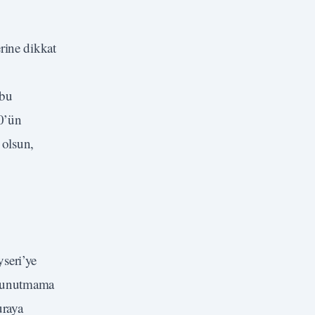
rine dikkat
 bu
0’ün
 olsun,
seri’ye
ri unutmama
uraya