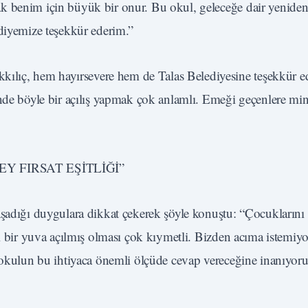
 benim için büyük bir onur. Bu okul, geleceğe dair yeniden 
ediyemize teşekkür ederim.”
lıç, hem hayırsevere hem de Talas Belediyesine teşekkür e
nde böyle bir açılış yapmak çok anlamlı. Emeği geçenlere minn
EY FIRSAT EŞİTLİĞİ”
aşadığı duygulara dikkat çekerek şöyle konuştu: “Çocuklarını
i bir yuva açılmış olması çok kıymetli. Bizden acıma istemiyor
r. Bu okulun bu ihtiyaca önemli ölçüde cevap vereceğine inanıy