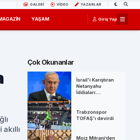
GALERİ
VİDEO
YAZARLAR
MAGAZİN
YAŞAM
Giriş Yap
Çok Okunanlar
a
İsrail'i Karıştıran
Netanyahu
İddiaları:
Başbakanlık
Ofisinden 'Ölüm'
Söylentilerine Net
Trabzonspor
Yanıt
ğlı
TOFAŞ'ı devirdi
akıllı
Moiz Mitrani’den