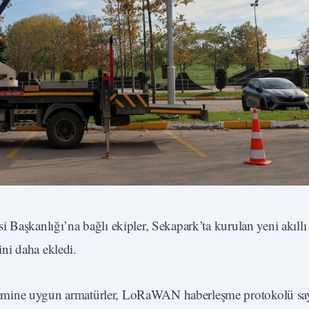
 Başkanlığı’na bağlı ekipler, Sekapark’ta kurulan yeni akıllı
sini daha ekledi.
istemine uygun armatürler, LoRaWAN haberleşme protokolü sa