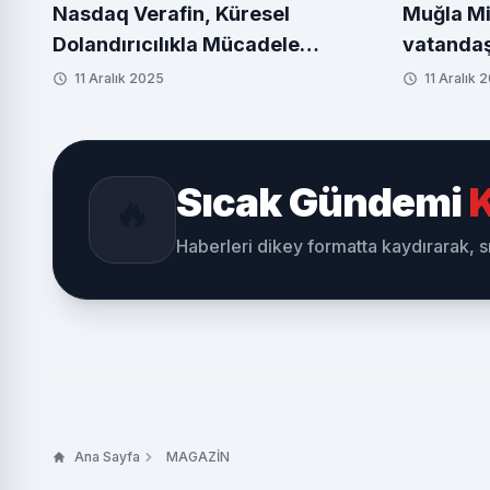
Nasdaq Verafin, Küresel
Muğla Mi
Dolandırıcılıkla Mücadele
vatandaş
İttifakı'na (GASA) katıldı
11 Aralık 2025
11 Aralık 
Sıcak Gündemi
K
🔥
Haberleri dikey formatta kaydırarak, 
Ana Sayfa
MAGAZİN