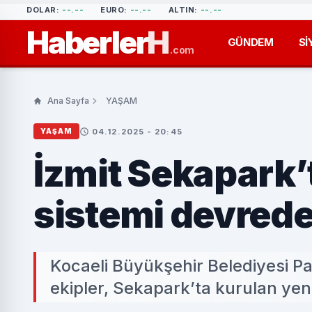
DOLAR:
--.--
EURO:
--.--
ALTIN:
--.--
Haberler
H
GÜNDEM
Sİ
.com
Ana Sayfa
YAŞAM
04.12.2025 - 20:45
YAŞAM
İzmit Sekapark’t
sistemi devred
Kocaeli Büyükşehir Belediyesi Pa
ekipler, Sekapark’ta kurulan yeni a