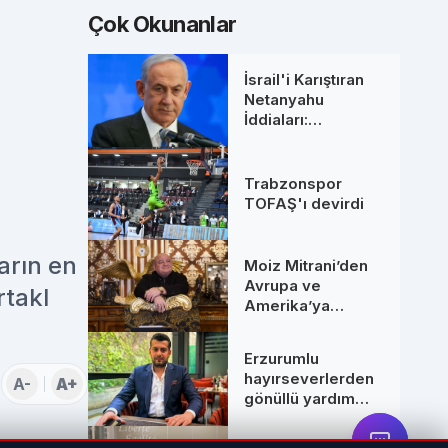
Çok Okunanlar
İsrail'i Karıştıran
Netanyahu
:
İddiaları:
Başbakanlık
Ofisinden 'Ölüm'
Söylentilerine Net
Trabzonspor
Yanıt
TOFAŞ'ı devirdi
ların en
Moiz Mitrani’den
Avrupa ve
rtakl
Amerika’ya
Uzanan Dev
Hamleler: Yeni
Erzurumlu
Ortaklarıyla
hayırseverlerden
A-
A+
Zirveye Çıkıyor
gönüllü yardım
seferberliği