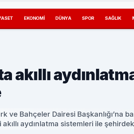
YASET
EKONOMİ
DÜNYA
SPOR
SAĞLIK
a akıllı aydınlatm
e
rk ve Bahçeler Dairesi Başkanlığı’na ba
kıllı aydınlatma sistemleri ile şehirdeki 