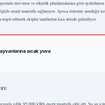
 sayesinde mevsime ve etkinlik planlamalarına göre aydınlatma
ölçüde enerji tasarrufu sağlanıyor. Ayrıca sistemin sunduğu u
tespit edilerek ekipler tarafından kısa sürede gideriliyor.
hayvanlarına sıcak yuva
UFU
cunda yıllık 95.000 kWh enerji tasarrufu elde etti. Şu an iç