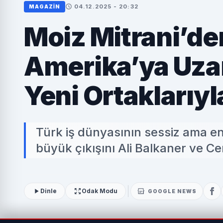
04.12.2025 - 20:32
MAGAZİN
Moiz Mitrani’de
Amerika’ya Uza
Yeni Ortaklarıyl
Türk iş dünyasının sessiz ama en e
büyük çıkışını Ali Balkaner ve Ce
Dinle
Odak Modu
GOOGLE NEWS