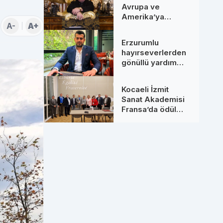
Avrupa ve
Amerika’ya
A-
A+
Uzanan Dev
Hamleler: Yeni
Erzurumlu
Ortaklarıyla
hayırseverlerden
Zirveye Çıkıyor
gönüllü yardım
seferberliği
Kocaeli İzmit
Sanat Akademisi
Fransa’da ödül
aldı