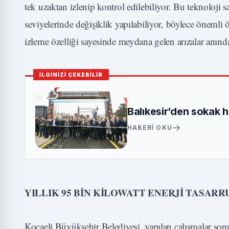
tek uzaktan izlenip kontrol edilebiliyor. Bu teknoloji
seviyelerinde değişiklik yapılabiliyor, böylece önemli 
izleme özelliği sayesinde meydana gelen arızalar anında 
İLGİNİZİ ÇEKEBİLİR
Balıkesir’den sokak 
HABERI OKU
YILLIK 95 BİN KİLOWATT ENERJİ TASARR
Kocaeli Büyükşehir Belediyesi, yapılan çalışmalar sonu