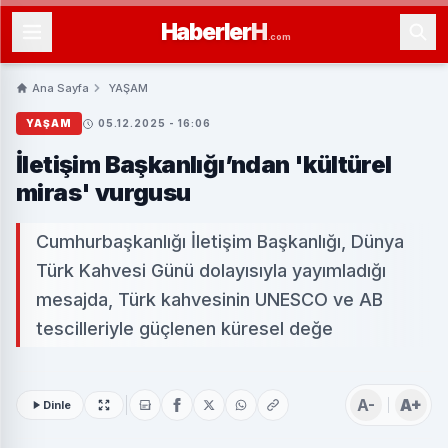
Haberler
H
.com
Ana Sayfa
YAŞAM
YAŞAM
05.12.2025 - 16:06
İletişim Başkanlığı’ndan 'kültürel
miras' vurgusu
Cumhurbaşkanlığı İletişim Başkanlığı, Dünya
Türk Kahvesi Günü dolayısıyla yayımladığı
mesajda, Türk kahvesinin UNESCO ve AB
tescilleriyle güçlenen küresel değe
A-
A+
Dinle