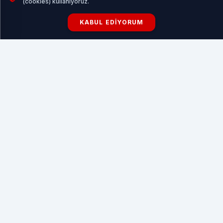
(cookies) kullanıyoruz.
KABUL EDIYORUM
Balıkesir’den sokak hayvanlarına sıcak yuva
HABERI OKU
5 ARALIK CUMA GÜNÜ VİZYONUNUN ÖNE
ÇIKANLARI
Emma Tammi’nin yönettiği Freddy’nin Pizza Dükkanında
Beş Gece 2 (Five Nights at Freddy’s 2), serinin doğaüstü