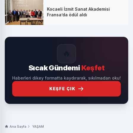
Kocaeli İzmit Sanat Akademisi
Fransa’da ödül aldı
🔥
Sıcak Gündemi
Keşfet
Haberleri dikey formatta kaydırarak, sıkılmadan oku!
KEŞFE ÇIK
Ana Sayfa
YAŞAM