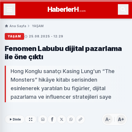
Haberler
H
.com
Ana Sayfa
YAŞAM
YAŞAM
25.08.2025 - 12:29
Fenomen Labubu dijital pazarlama
ile öne çıktı
Hong Konglu sanatçı Kasing Lung'un “The
Monsters” hikâye kitabı serisinden
esinlenerek yaratılan bu figürler, dijital
pazarlama ve influencer stratejileri saye
A-
A+
Dinle