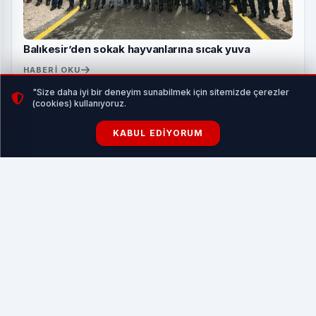
Balıkesir’den sokak hayvanlarına sıcak yuva
HABERI OKU
"Size daha iyi bir deneyim sunabilmek için sitemizde çerezler
(cookies) kullanıyoruz.
Sanayi ve Teknoloji Bakanı Mehmet Fatih Kacır ve
KABUL EDIYORUM
TÜBİTAK Başkanı Prof. Dr. Orhan Aydın’ın da hazır
bulunduğu projenin başlatılmasına dair protokol, İçim Süt
Dijital ve Bilgi Teknolojileri Direktörü Mehmet Belgen ile
Yıldız Teknik Üniversitesi Rektörü Prof. Dr. Eyüp Debik
tarafından imzalandı.
Proje kapsamında geliştirilen yapay zekâ ve makine
öğrenmesi tabanlı tahminleme altyapısı ile çiğ süt
tedariğinde bölgesel ve mevsimsel değişimleri yüksek