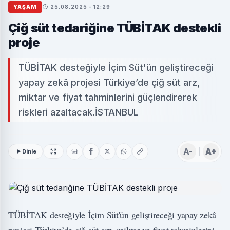
YAŞAM
25.08.2025 - 12:29
Çiğ süt tedariğine TÜBİTAK destekli
proje
TÜBİTAK desteğiyle İçim Süt'ün geliştireceği
yapay zekâ projesi Türkiye’de çiğ süt arz,
miktar ve fiyat tahminlerini güçlendirerek
riskleri azaltacak.İSTANBUL
A-
A+
Dinle
TÜBİTAK desteğiyle İçim Süt'ün geliştireceği yapay zekâ
projesi Türkiye’de çiğ süt arz, miktar ve fiyat tahminlerini