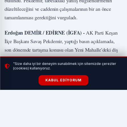
bulundu. Pekdemir, tabeladaki yanlış bilgilendirmenin
düzeltileceğini ve caddenin çalışmalarının bir an önce
tamamlanması gerektiğini vurguladı.
Erdoğan DEMİR / EDİRNE (İGFA) -
AK Parti Keşan
İlçe Başkanı Savaş Pekdemir, yaptığı basın açıklamada,
son dönemde tartışma konusu olan Yeni Mahalle’deki diş
sağlığı ünitesi ve Uğur Mumcu Caddesi’ndeki çalışmalar
"Size daha iyi bir deneyim sunabilmek için sitemizde çerezler
hakkında bilgi verdi.
(cookies) kullanıyoruz.
KABUL EDIYORUM
İLGİNİZİ ÇEKEBİLİR