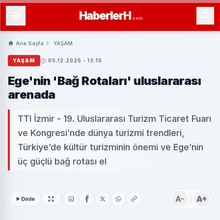
Haberler
H
.com
Ana Sayfa
YAŞAM
YAŞAM
05.12.2025 - 13:15
Ege'nin 'Bağ Rotaları' uluslararası
arenada
TTI İzmir - 19. Uluslararası Turizm Ticaret Fuarı
ve Kongresi’nde dünya turizmi trendleri,
Türkiye’de kültür turizminin önemi ve Ege’nin
üç güçlü bağ rotası el
A-
A+
Dinle