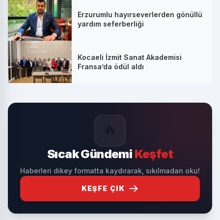
Erzurumlu hayırseverlerden gönüllü
yardım seferberliği
Kocaeli İzmit Sanat Akademisi
Fransa’da ödül aldı
🔥
Sıcak Gündemi
Keşfet
Haberleri dikey formatta kaydırarak, sıkılmadan oku!
KEŞFE ÇIK