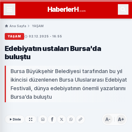
Haberler
H
.com
Ana Sayfa
YAŞAM
YAŞAM
02.12.2025 - 16:55
Edebiyatın ustaları Bursa'da
buluştu
Bursa Büyükşehir Belediyesi tarafından bu yıl
ikincisi düzenlenen Bursa Uluslararası Edebiyat
Festivali, dünya edebiyatının önemli yazarlarını
Bursa’da buluştu
A-
A+
Dinle