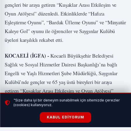
gençleri bir araya getiren “Kuşaklar Arası Etkileşim ve
Oyun Atölyesi” düzenledi. Etkinliklerde “Hafıza
Eşleştirme Oyunu”, “Bardak Üfleme Oyunu” ve “Minyatür
Kaleye Gol” oyunu ile öğrenciler ve Saygınlar Kulübü
üyeleri karşılıklı rekabet etti.
KOCAELİ (İGFA) -
Kocaeli Büyükşehir Belediyesi
Sağlık ve Sosyal Hizmetler Dairesi Başkanlığı’na bağlı
Engelli ve Yaşlı Hizmetleri Şube Müdürlüğü, Saygınlar
Kulübü’nde gençler ve 65 yaş üstü bireyleri bir araya
getiren “Kuşaklar Arası Etkileşim ve Oyun Atölyesi”
düzenledi. Zübeyde Hanım Kız Mesleki ve Teknik
"Size daha iyi bir deneyim sunabilmek için sitemizde çerezler
(cookies) kullanıyoruz.
Anadolu Lisesi öğrencilerinin dahil olduğu etkinliğe 15
öğrenci ve 15 Saygınlar Kulübü üyesi katıldı.
KABUL EDIYORUM
İLGİNİZİ ÇEKEBİLİR