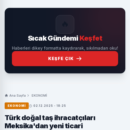
🔥
Sıcak Gündemi
Keşfet
Haberleri dikey formatta kaydırarak, sıkılmadan oku!
KEŞFE ÇIK
Ana Sayfa
EKONOMİ
EKONOMİ
02.12.2025 - 18:25
Türk doğal taş ihracatçıları
Meksika'dan yeni ticari