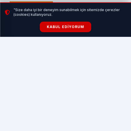
İLGİNİZİ ÇEKEBİLİR
"Size daha iyi bir deneyim sunabilmek için sitemizde çerezler
(cookies) kullanıyoruz.
KABUL EDIYORUM
Profesyonel Klip Çekimi ve Tanıtım Filmi Üretimi:
Markanızı Güçlendiren Görsel Çözümler
HABERI OKU
100’DEN FAZLA İKİLİ İŞ GÖRÜŞMESİ OLDU