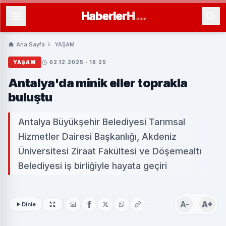
Haberler
H
.com
Ana Sayfa
YAŞAM
YAŞAM
02.12.2025 - 18:25
Antalya'da minik eller toprakla
buluştu
Antalya Büyükşehir Belediyesi Tarımsal
Hizmetler Dairesi Başkanlığı, Akdeniz
Üniversitesi Ziraat Fakültesi ve Döşemealtı
Belediyesi iş birliğiyle hayata geçiri
A-
A+
Dinle