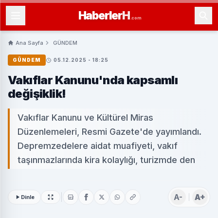
Haberler
H
.com
Ana Sayfa
GÜNDEM
GÜNDEM
05.12.2025 - 18:25
Vakıflar Kanunu'nda kapsamlı
değişiklik!
Vakıflar Kanunu ve Kültürel Miras
Düzenlemeleri, Resmi Gazete'de yayımlandı.
Depremzedelere aidat muafiyeti, vakıf
taşınmazlarında kira kolaylığı, turizmde den
A-
A+
Dinle