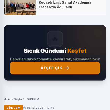
Kocaeli İzmit Sanat Akademisi
Fransa’da ödül aldı
🔥
Sıcak Gündemi
Keşfet
Haberleri dikey formatta kaydırarak, sıkılmadan oku!
KEŞFE ÇIK
Ana Sayfa
GÜNDEM
GÜNDEM
05.12.2025 - 17:45