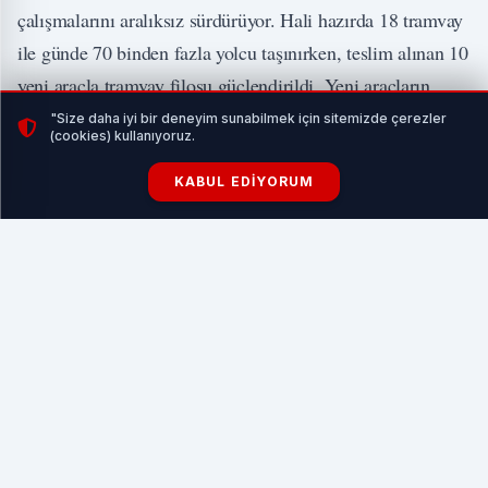
çalışmalarını aralıksız sürdürüyor. Hali hazırda 18 tramvay
ile günde 70 binden fazla yolcu taşınırken, teslim alınan 10
yeni araçla tramvay filosu güçlendirildi. Yeni araçların
hizmete alım töreni, UlaşımPark A.Ş Genel
"Size daha iyi bir deneyim sunabilmek için sitemizde çerezler
(cookies) kullanıyoruz.
Müdürlüğü’nde gerçekleştirildi. Törende konuşan Başkan
Tahir Büyükakın, önümüzdeki süreçte 5 araç daha
KABUL EDIYORUM
alacaklarını müjdeledi, raylı sistemde yeni bir döneme
girdikleri mesajını verdi.
İLGİNİZİ ÇEKEBİLİR