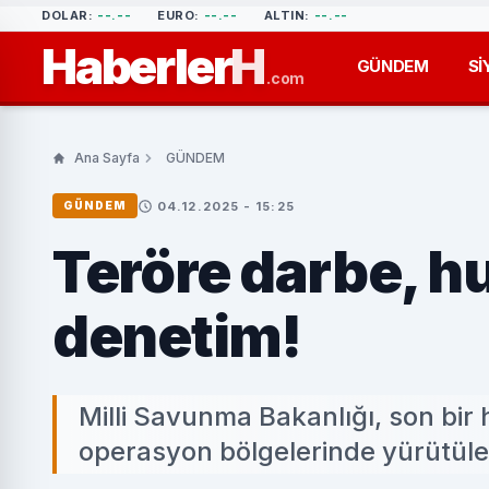
DOLAR:
--.--
EURO:
--.--
ALTIN:
--.--
Haberler
H
GÜNDEM
Sİ
.com
Ana Sayfa
GÜNDEM
04.12.2025 - 15:25
GÜNDEM
Teröre darbe, hu
denetim!
Milli Savunma Bakanlığı, son bir
operasyon bölgelerinde yürütülen f