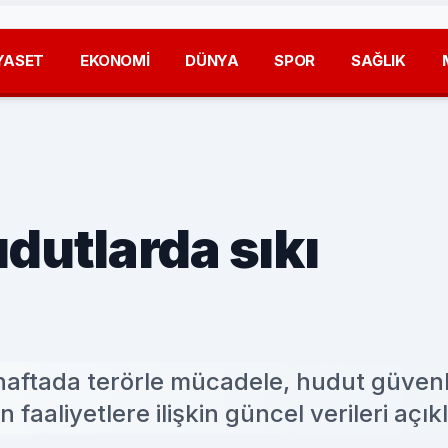
YASET
EKONOMİ
DÜNYA
SPOR
SAĞLIK
dutlarda sıkı
 haftada terörle mücadele, hudut güvenl
aaliyetlere ilişkin güncel verileri açık