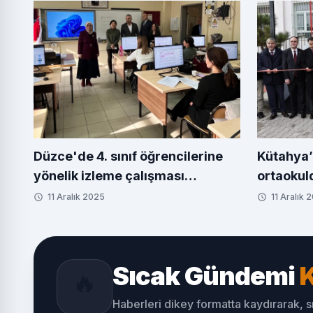
Düzce'de 4. sınıf öğrencilerine
Kütahya’
yönelik izleme çalışması
ortaokul
değerlendirildi
yaşatıla
11 Aralık 2025
11 Aralık 
Sıcak Gündemi
K
🔥
Haberleri dikey formatta kaydırarak, 