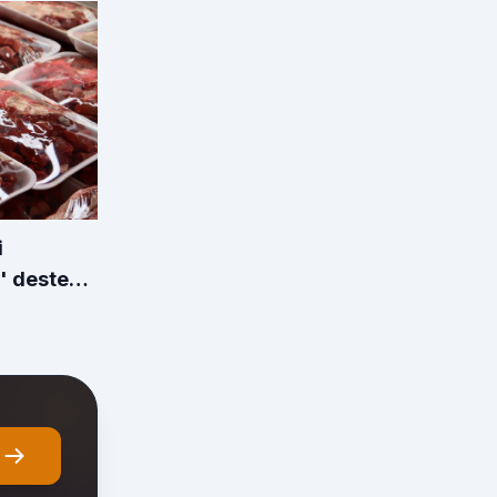
i
' desteği