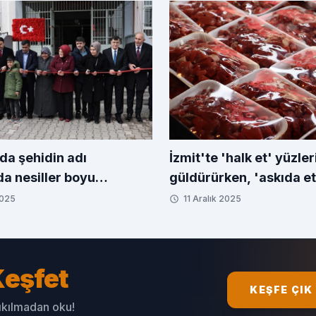
da şehidin adı
İzmit'te 'halk et' yüzler
da nesiller boyu
güldürürken, 'askıda et
cak
sürüyor
2025
11 Aralık 2025
eşfet
KEŞFE ÇIK
sıkılmadan oku!