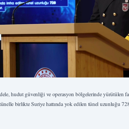
dele, hudut güvenliği ve operasyon bölgelerinde yürütülen faa
 tünelle birlikte Suriye hattında yok edilen tünel uzunluğu 72