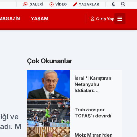
GALERİ
VİDEO
YAZARLAR
MAGAZİN
YAŞAM
Giriş Yap
Çok Okunanlar
İsrail'i Karıştıran
Netanyahu
İddiaları:
Başbakanlık
Ofisinden 'Ölüm'
Söylentilerine Net
Trabzonspor
Yanıt
iği ve
TOFAŞ'ı devirdi
ladı. M
Moiz Mitrani’den