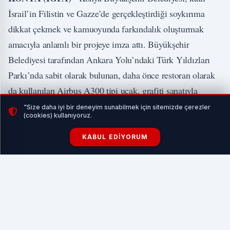
İsrail’in Filistin ve Gazze’de gerçekleştirdiği soykırıma
dikkat çekmek ve kamuoyunda farkındalık oluşturmak
amacıyla anlamlı bir projeye imza attı. Büyükşehir
Belediyesi tarafından Ankara Yolu’ndaki Türk Yıldızları
Parkı’nda sabit olarak bulunan, daha önce restoran olarak
da kullanılan Airbus A300 tipi uçak, grafiti sanatıyla
Gazze’ye destek veren bir esere dönüştürüldü.
"Size daha iyi bir deneyim sunabilmek için sitemizde çerezler
(cookies) kullanıyoruz.
İLGİNİZİ ÇEKEBİLİR
KABUL EDIYORUM