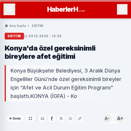
Haberler
H
.com
Ana Sayfa
EĞİTİM
EĞİTİM
03.12.2025 - 13:25
Konya'da özel gereksinimli
bireylere afet eğitimi
Konya Büyükşehir Belediyesi, 3 Aralık Dünya
Engelliler Günü’nde özel gereksinimli bireyler
için “Afet ve Acil Durum Eğitim Programı”
başlattı.KONYA (İGFA) - Ko
A-
A+
Dinle