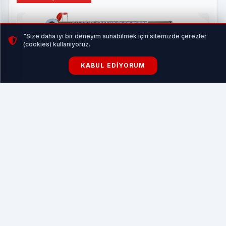
"Size daha iyi bir deneyim sunabilmek için sitemizde çerezler
(cookies) kullanıyoruz.
KABUL EDIYORUM
Balıkesir’den sokak hayvanlarına sıcak yuva
HABERI OKU
Manisa Dostlar Meclisi Başkanı Cihan Canuyar yaptığı
açıklamada, bu haftaki toplantının iki önemli güne denk