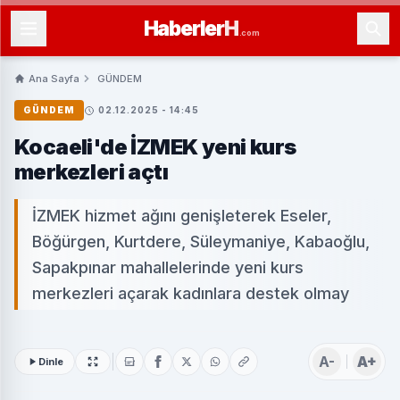
Haberler
H
.com
Ana Sayfa
GÜNDEM
GÜNDEM
02.12.2025 - 14:45
Kocaeli'de İZMEK yeni kurs
merkezleri açtı
İZMEK hizmet ağını genişleterek Eseler,
Böğürgen, Kurtdere, Süleymaniye, Kabaoğlu,
Sapakpınar mahallelerinde yeni kurs
merkezleri açarak kadınlara destek olmay
A-
A+
Dinle