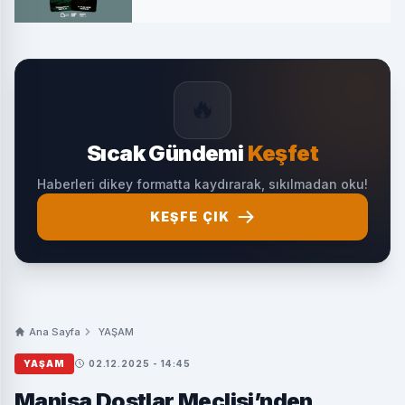
🔥
Sıcak Gündemi
Keşfet
Haberleri dikey formatta kaydırarak, sıkılmadan oku!
KEŞFE ÇIK
Ana Sayfa
YAŞAM
YAŞAM
02.12.2025 - 14:45
Manisa Dostlar Meclisi’nden