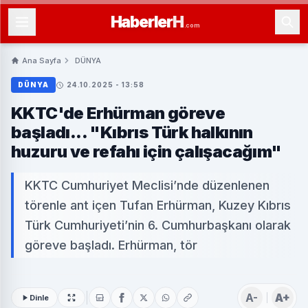
Haberler
H
.com
Ana Sayfa
DÜNYA
DÜNYA
24.10.2025 - 13:58
KKTC'de Erhürman göreve
başladı... "Kıbrıs Türk halkının
huzuru ve refahı için çalışacağım"
KKTC Cumhuriyet Meclisi’nde düzenlenen
törenle ant içen Tufan Erhürman, Kuzey Kıbrıs
Türk Cumhuriyeti’nin 6. Cumhurbaşkanı olarak
göreve başladı. Erhürman, tör
A-
A+
Dinle