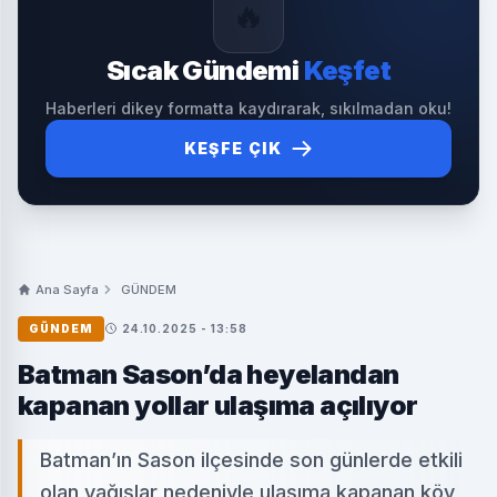
🔥
Sıcak Gündemi
Keşfet
Haberleri dikey formatta kaydırarak, sıkılmadan oku!
KEŞFE ÇIK
Ana Sayfa
GÜNDEM
GÜNDEM
24.10.2025 - 13:58
Batman Sason’da heyelandan
kapanan yollar ulaşıma açılıyor
Batman’ın Sason ilçesinde son günlerde etkili
olan yağışlar nedeniyle ulaşıma kapanan köy