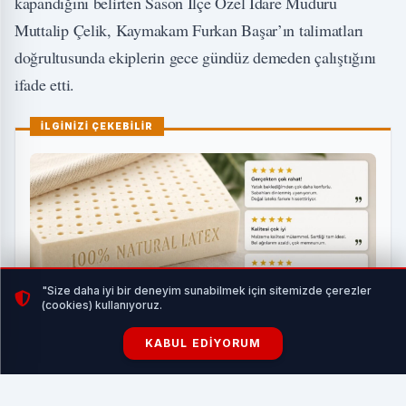
kapandığını belirten Sason İlçe Özel İdare Müdürü
Muttalip Çelik, Kaymakam Furkan Başar’ın talimatları
doğrultusunda ekiplerin gece gündüz demeden çalıştığını
ifade etti.
İLGİNİZİ ÇEKEBİLİR
"Size daha iyi bir deneyim sunabilmek için sitemizde çerezler
(cookies) kullanıyoruz.
KABUL EDIYORUM
Evden Çalışanlar İçin Uyku ve Dinlenme Dengesi