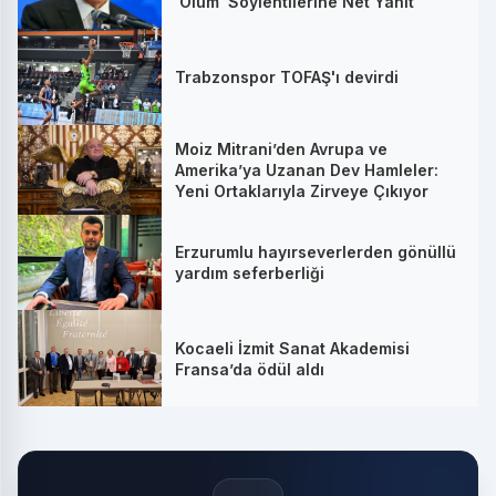
'Ölüm' Söylentilerine Net Yanıt
Trabzonspor TOFAŞ'ı devirdi
Moiz Mitrani’den Avrupa ve
Amerika’ya Uzanan Dev Hamleler:
Yeni Ortaklarıyla Zirveye Çıkıyor
Erzurumlu hayırseverlerden gönüllü
yardım seferberliği
Kocaeli İzmit Sanat Akademisi
Fransa’da ödül aldı