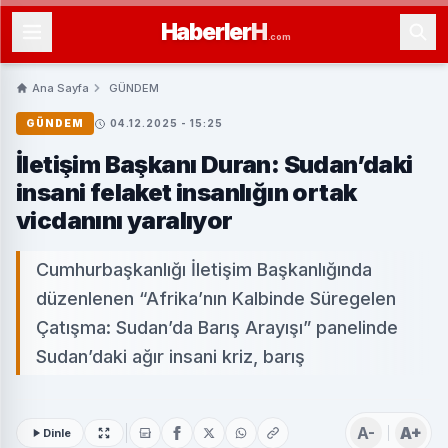
Haberler
H
.com
Ana Sayfa
GÜNDEM
GÜNDEM
04.12.2025 - 15:25
İletişim Başkanı Duran: Sudan’daki
insani felaket insanlığın ortak
vicdanını yaralıyor
Cumhurbaşkanlığı İletişim Başkanlığında
düzenlenen “Afrika’nın Kalbinde Süregelen
Çatışma: Sudan’da Barış Arayışı” panelinde
Sudan’daki ağır insani kriz, barış
A-
A+
Dinle