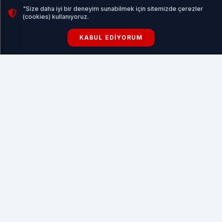
"Size daha iyi bir deneyim sunabilmek için sitemizde çerezler
İLGİNİZİ ÇEKEBİLİR
(cookies) kullanıyoruz.
KABUL EDIYORUM
Yerel Markalar İçin Sosyal Medya Tanıtım Rehberi
HABERI OKU
TERÖRLE MÜCADELEDE KARARLI
OPERASYONLAR