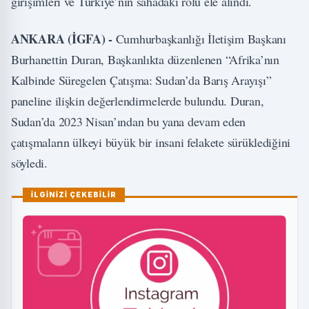
girişimleri ve Türkiye’nin sahadaki rolü ele alındı.
ANKARA (İGFA) -
Cumhurbaşkanlığı İletişim Başkanı
Burhanettin Duran, Başkanlıkta düzenlenen “Afrika’nın
Kalbinde Süregelen Çatışma: Sudan’da Barış Arayışı”
paneline ilişkin değerlendirmelerde bulundu. Duran,
Sudan’da 2023 Nisan’ından bu yana devam eden
çatışmaların ülkeyi büyük bir insani felakete sürüklediğini
söyledi.
İLGİNİZİ ÇEKEBİLİR