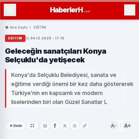
Haberler
H
.com
Ana Sayfa
EĞİTİM
EĞİTİM
04.12.2025 - 17:15
Geleceğin sanatçıları Konya
Selçuklu'da yetişecek
Konya'da Selçuklu Belediyesi, sanata ve
eğitime verdiği önemi bir kez daha göstererek
Türkiye’nin en kapsamlı ve modern
liselerinden biri olan Güzel Sanatlar L
A-
A+
Dinle