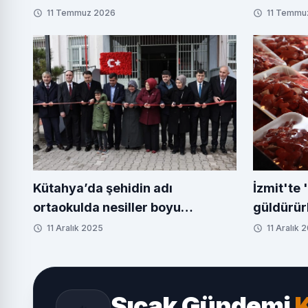
11 Temmuz 2026
11 Temmu
Kütahya’da şehidin adı
İzmit'te 
ortaokulda nesiller boyu
güldürür
yaşatılacak
sürüyor
11 Aralık 2025
11 Aralık 
Sıcak Gündemi
K