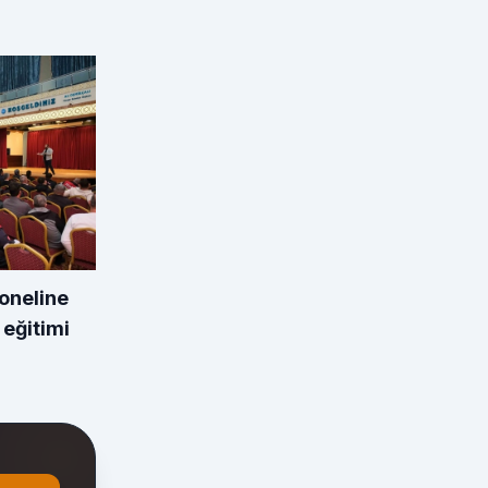
oneline
 eğitimi