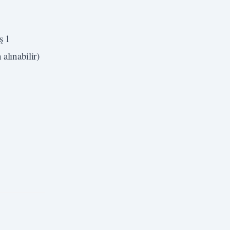
ş 1
alınabilir)