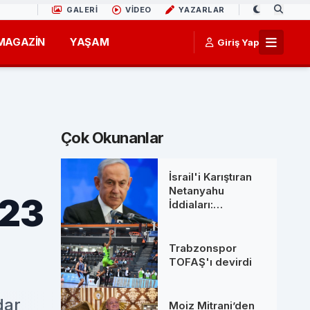
GALERİ
VİDEO
YAZARLAR
MAGAZİN
YAŞAM
Giriş Yap
Çok Okunanlar
İsrail'i Karıştıran
Netanyahu
423
İddiaları:
Başbakanlık
Ofisinden 'Ölüm'
Söylentilerine Net
Trabzonspor
Yanıt
TOFAŞ'ı devirdi
dar
Moiz Mitrani’den