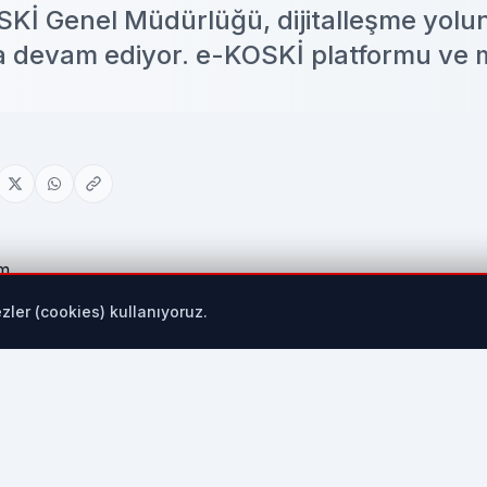
Kİ Genel Müdürlüğü, dijitalleşme yolu
ya devam ediyor. e-KOSKİ platformu ve 
zler (cookies) kullanıyoruz.
dijitalleşme yolunda attığı adımların meyvesini almaya de
 yıl içinde toplam 1 milyon 55 bin 992 başarılı işlem gerçek
İ Genel Müdürlüğü’nün vatandaşların işlemlerini daha hızl