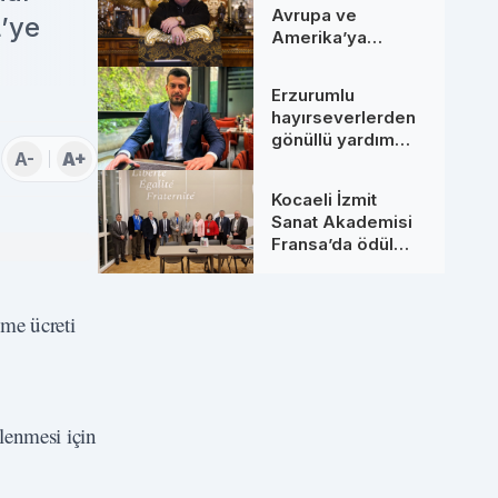
Avrupa ve
L’ye
Amerika’ya
Uzanan Dev
Hamleler: Yeni
Erzurumlu
Ortaklarıyla
hayırseverlerden
Zirveye Çıkıyor
gönüllü yardım
A-
A+
seferberliği
Kocaeli İzmit
Sanat Akademisi
Fransa’da ödül
aldı
me ücreti
lenmesi için