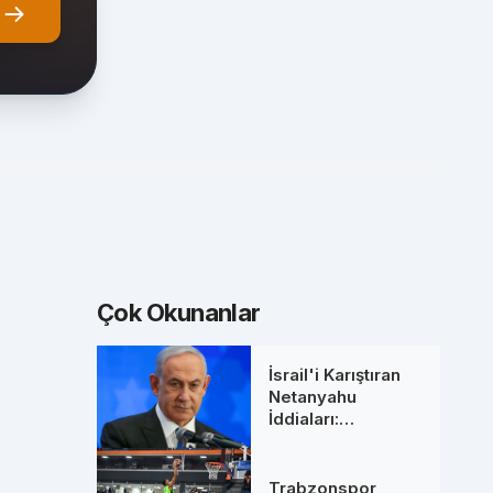
Çok Okunanlar
u
İsrail'i Karıştıran
Netanyahu
İddiaları:
Başbakanlık
Ofisinden 'Ölüm'
Söylentilerine Net
Trabzonspor