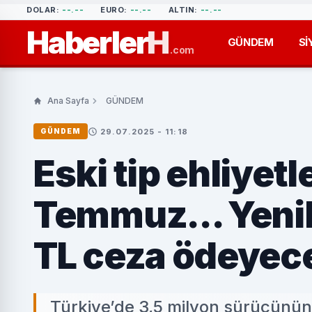
DOLAR:
--.--
EURO:
--.--
ALTIN:
--.--
Haberler
H
GÜNDEM
Sİ
.com
Ana Sayfa
GÜNDEM
29.07.2025 - 11:18
GÜNDEM
Eski tip ehliyetl
Temmuz... Yeni
TL ceza ödeyec
Türkiye’de 3,5 milyon sürücünün 