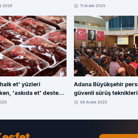
z 2026
11 Aralık 2025
'halk et' yüzleri
Adana Büyükşehir pers
ken, 'askıda et' desteği
güvenli sürüş teknikleri
2025
06 Aralık 2025
eşfet