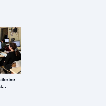
cilerine
ı