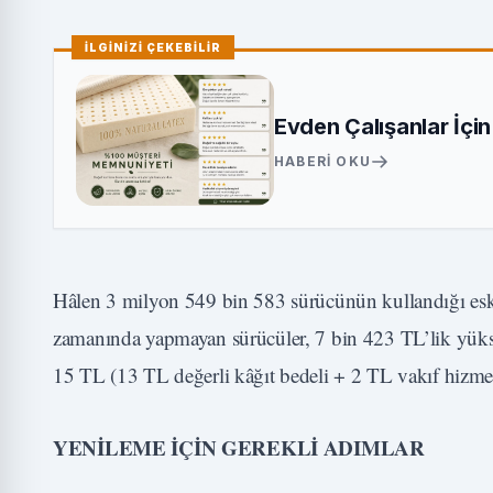
İLGİNİZİ ÇEKEBİLİR
Evden Çalışanlar İçi
HABERI OKU
Hâlen 3 milyon 549 bin 583 sürücünün kullandığı eski t
zamanında yapmayan sürücüler, 7 bin 423 TL’lik yüksek
15 TL (13 TL değerli kâğıt bedeli + 2 TL vakıf hizmet 
YENİLEME İÇİN GEREKLİ ADIMLAR