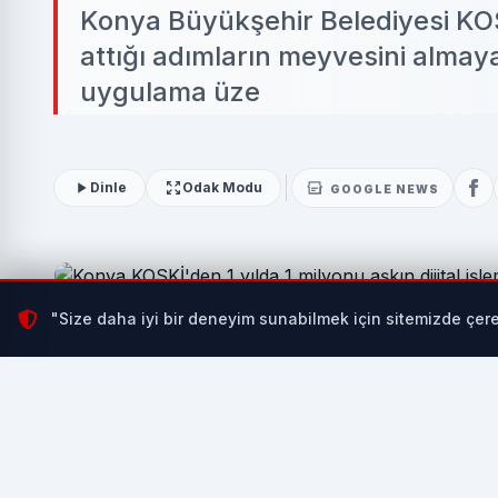
Konya Büyükşehir Belediyesi KOS
attığı adımların meyvesini alma
uygulama üze
Dinle
Odak Modu
GOOGLE NEWS
"Size daha iyi bir deneyim sunabilmek için sitemizde çere
Konya Büyükşehir Belediyesi KOSKİ Genel Müdürlüğü, 
e-KOSKİ platformu ve mobil uygulama üzerinden son bir
KONYA (İGFA) -
Konya Büyükşehir Belediyesi KOSK