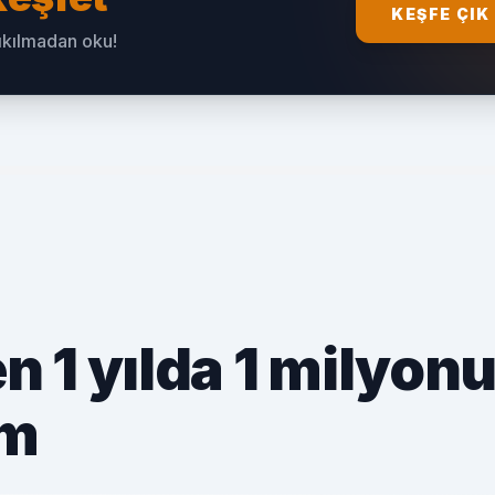
KEŞFE ÇIK
sıkılmadan oku!
 1 yılda 1 milyon
em