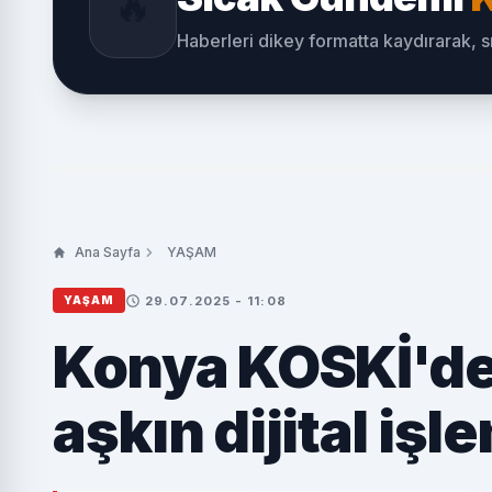
🔥
Haberleri dikey formatta kaydırarak, 
Ana Sayfa
YAŞAM
29.07.2025 - 11:08
YAŞAM
Konya KOSKİ'den
aşkın dijital işl