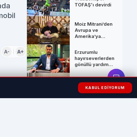
Yanıt
nda
TOFAŞ'ı devirdi
mobil
Moiz Mitrani’den
Avrupa ve
Amerika’ya
Uzanan Dev
Hamleler: Yeni
A-
A+
Erzurumlu
Ortaklarıyla
hayırseverlerden
Zirveye Çıkıyor
gönüllü yardım
seferberliği
Kocaeli İzmit
Sanat Akademisi
KABUL EDIYORUM
Fransa’da ödül
vam ediyor.
aldı
leştirildi.
ı, güvenli