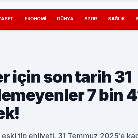
YASET
EKONOMİ
DÜNYA
SPOR
SAĞLIK
er için son tarih 31
lemeyenler 7 bin 
ek!
eski tip ehliyeti, 31 Temmuz 2025’e ka