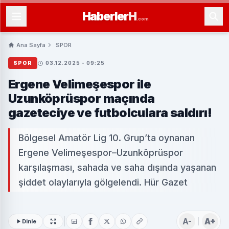
Haberler
H
.com
Ana Sayfa
SPOR
SPOR
03.12.2025 - 09:25
Ergene Velimeşespor ile
Uzunköprüspor maçında
gazeteciye ve futbolculara saldırı!
Bölgesel Amatör Lig 10. Grup’ta oynanan
Ergene Velimeşespor–Uzunköprüspor
karşılaşması, sahada ve saha dışında yaşanan
şiddet olaylarıyla gölgelendi. Hür Gazet
A-
A+
Dinle