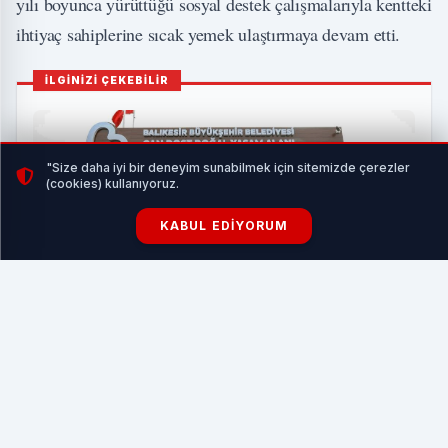
yılı boyunca yürüttüğü sosyal destek çalışmalarıyla kentteki
ihtiyaç sahiplerine sıcak yemek ulaştırmaya devam etti.
İLGİNİZİ ÇEKEBİLİR
"Size daha iyi bir deneyim sunabilmek için sitemizde çerezler
(cookies) kullanıyoruz.
KABUL EDIYORUM
Balıkesir’den sokak hayvanlarına sıcak yuva
HABERI OKU