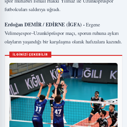
spor muhabiri İsmail Hakkı Yılmaz ile Uzunköprüspor
futbolcuları saldırıya uğradı.
Erdoğan DEMİR / EDİRNE (İGFA) -
Ergene
Velimeşespor–Uzunköprüspor maçı, sporun ruhuna aykırı
olayların yaşandığı bir karşılaşma olarak hafızalara kazındı.
İLGİNİZİ ÇEKEBİLİR