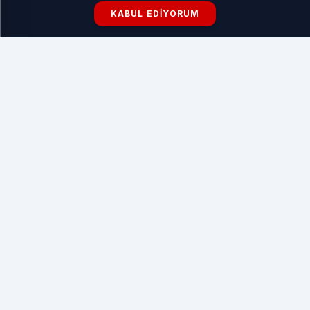
KABUL EDIYORUM
Bursa Halı Yıkama
HABERI OKU
Son tahminlerine göre, ülkenin iç ve batı kesimleri parçalı
ve yer yer çok bulutlu olacak. Kıyı Ege, Manisa, Denizli
çevreleri ile Antalya’nın batı ilçelerinde sağanak ve gök