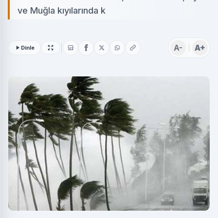
ve Muğla kıyılarında k
A-
A+
Dinle