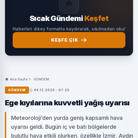
🔥
Sıcak Gündemi
Keşfet
Haberleri dikey formatta kaydırarak, sıkılmadan oku!
KEŞFE ÇIK
Ana Sayfa
GÜNDEM
GÜNDEM
04.12.2025 - 07:25
Ege kıyılarına kuvvetli yağış uyarısı
Meteoroloji’den yurda geniş kapsamlı hava
uyarısı geldi. Bugün iç ve batı bölgelerde
bulutlu hava etkili olurken, özellikle İzmir, Aydın