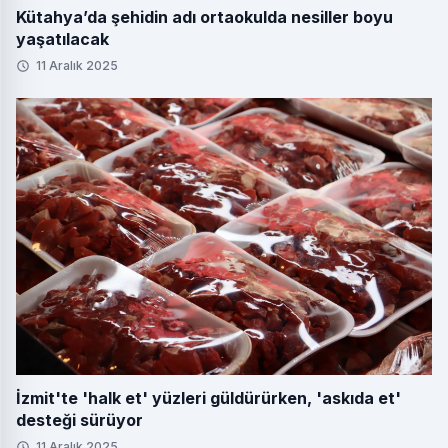
Kütahya’da şehidin adı ortaokulda nesiller boyu
yaşatılacak
11 Aralık 2025
İzmit'te 'halk et' yüzleri güldürürken, 'askıda et'
desteği sürüyor
11 Aralık 2025