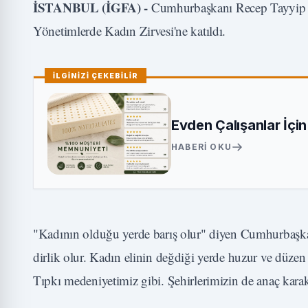
İSTANBUL (İGFA) -
Cumhurbaşkanı Recep Tayyip Er
Yönetimlerde Kadın Zirvesi'ne katıldı.
İLGİNİZİ ÇEKEBİLİR
Evden Çalışanlar İçi
HABERI OKU
"Kadının olduğu yerde barış olur" diyen Cumhurbaşka
dirlik olur. Kadın elinin değdiği yerde huzur ve düzen 
Tıpkı medeniyetimiz gibi. Şehirlerimizin de anaç karak