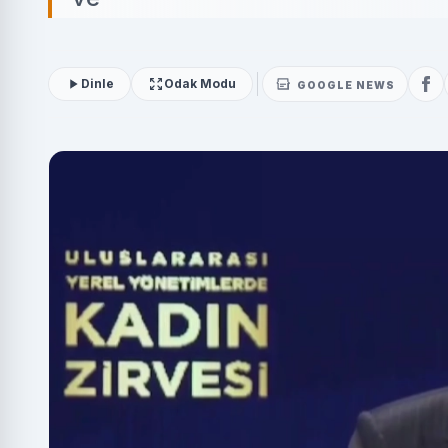
Dinle
Odak Modu
GOOGLE NEWS