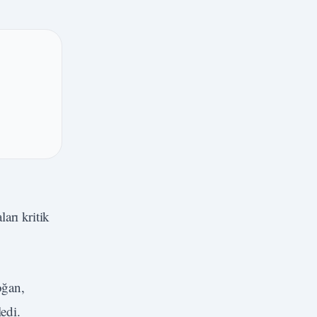
arı kritik
oğan,
ledi.