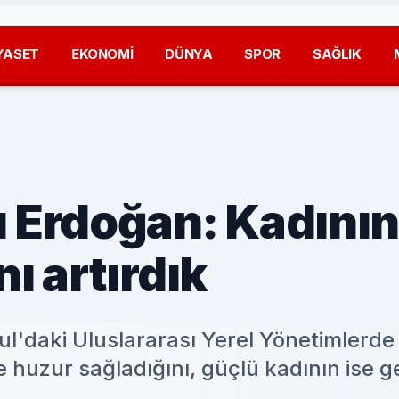
YASET
EKONOMİ
DÜNYA
SPOR
SAĞLIK
Erdoğan: Kadının
ı artırdık
'daki Uluslararası Yerel Yönetimlerde
ve huzur sağladığını, güçlü kadının ise g