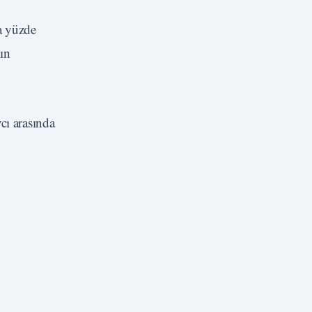
a yüzde
dın
cı arasında