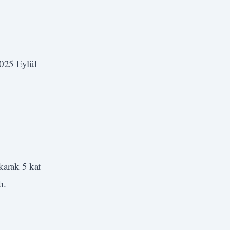
2025 Eylül
karak 5 kat
ı.