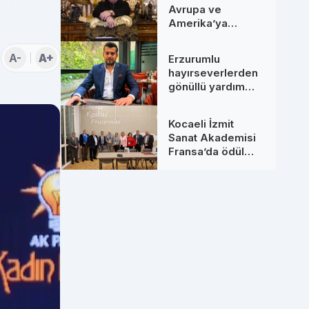
Avrupa ve
Amerika’ya
Uzanan Dev
Hamleler: Yeni
A-
A+
Erzurumlu
Ortaklarıyla
hayırseverlerden
Zirveye Çıkıyor
gönüllü yardım
seferberliği
Kocaeli İzmit
Sanat Akademisi
Fransa’da ödül
aldı