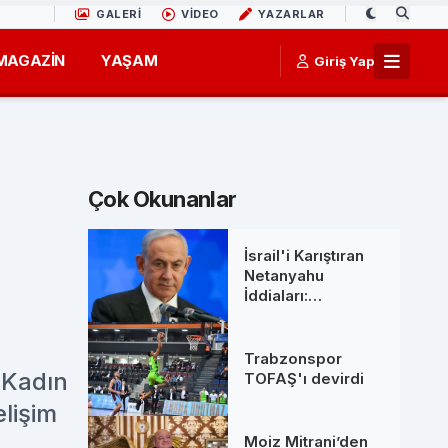
GALERİ
VİDEO
YAZARLAR
MAGAZİN
YAŞAM
Giriş Yap
Çok Okunanlar
İsrail'i Karıştıran
Netanyahu
İddiaları:
Başbakanlık
Ofisinden 'Ölüm'
Söylentilerine Net
Trabzonspor
Yanıt
 Kadın
TOFAŞ'ı devirdi
elişim
Moiz Mitrani’den