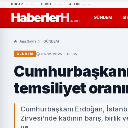
DOLAR:
--.--
EURO:
--.--
ALTIN:
--.--
Haberler
H
GÜNDEM
Sİ
.com
Ana Sayfa
GÜNDEM
05.12.2025 - 16:35
GÜNDEM
Cumhurbaşkanı 
temsiliyet oranın
Cumhurbaşkanı Erdoğan, İstanbul
Zirvesi'nde kadının barış, birlik 
ve