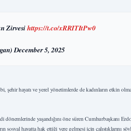
ın Zirvesi
https://t.co/xRRITItPw0
ogan)
December 5, 2025
şehir hayatı ve yerel yönetimlerde de kadınların etkin olmal
kendi dönemlerinde yaşandığını öne süren Cumhurbaşkanı Erd
rın sosyal hayatta hak ettiği yere gelmesi için çalıştıklarını söy