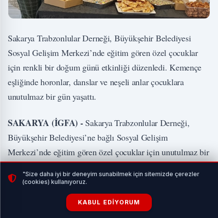
Sakarya Trabzonlular Derneği, Büyükşehir Belediyesi
Sosyal Gelişim Merkezi’nde eğitim gören özel çocuklar
için renkli bir doğum günü etkinliği düzenledi. Kemençe
eşliğinde horonlar, danslar ve neşeli anlar çocuklara
unutulmaz bir gün yaşattı.
SAKARYA (İGFA) -
Sakarya Trabzonlular Derneği,
Büyükşehir Belediyesi’ne bağlı Sosyal Gelişim
Merkezi’nde eğitim gören özel çocuklar için unutulmaz bir
doğum günü etkinliği düzenledi. Programa Dernek Başkan
"Size daha iyi bir deneyim sunabilmek için sitemizde çerezler
Yardımcıları Ahmet Tufan Demircioğlu ve Ahmet
(cookies) kullanıyoruz.
Kemiksizoğlu, yönetim kurulu üyesi Hasan Özer ve
KABUL EDIYORUM
derneğin kadın kolları üyeleri katıldı.