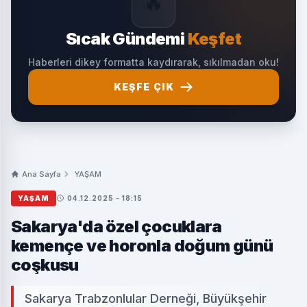
🔥
Sıcak Gündemi
Keşfet
Haberleri dikey formatta kaydırarak, sıkılmadan oku!
KEŞFE ÇIK
Ana Sayfa
YAŞAM
YAŞAM
04.12.2025 - 18:15
Sakarya'da özel çocuklara
kemençe ve horonla doğum günü
coşkusu
Sakarya Trabzonlular Derneği, Büyükşehir