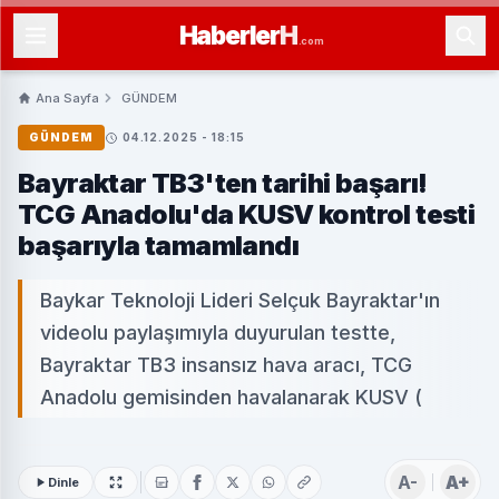
Haberler
H
.com
Ana Sayfa
GÜNDEM
GÜNDEM
04.12.2025 - 18:15
Bayraktar TB3'ten tarihi başarı!
TCG Anadolu'da KUSV kontrol testi
başarıyla tamamlandı
Baykar Teknoloji Lideri Selçuk Bayraktar'ın
videolu paylaşımıyla duyurulan testte,
Bayraktar TB3 insansız hava aracı, TCG
Anadolu gemisinden havalanarak KUSV (
A-
A+
Dinle