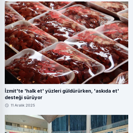
İzmit'te 'halk et' yüzleri güldürürken, 'askıda et'
desteği sürüyor
11 Aralık 2025