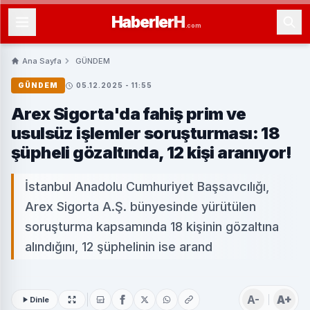
Haberler
H
.com
Ana Sayfa
GÜNDEM
GÜNDEM
05.12.2025 - 11:55
Arex Sigorta'da fahiş prim ve
usulsüz işlemler soruşturması: 18
şüpheli gözaltında, 12 kişi aranıyor!
İstanbul Anadolu Cumhuriyet Başsavcılığı,
Arex Sigorta A.Ş. bünyesinde yürütülen
soruşturma kapsamında 18 kişinin gözaltına
alındığını, 12 şüphelinin ise arand
A-
A+
Dinle