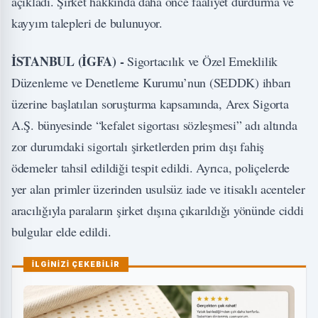
açıkladı. Şirket hakkında daha önce faaliyet durdurma ve
kayyım talepleri de bulunuyor.
İSTANBUL (İGFA) -
Sigortacılık ve Özel Emeklilik
Düzenleme ve Denetleme Kurumu’nun (SEDDK) ihbarı
üzerine başlatılan soruşturma kapsamında, Arex Sigorta
A.Ş. bünyesinde “kefalet sigortası sözleşmesi” adı altında
zor durumdaki sigortalı şirketlerden prim dışı fahiş
ödemeler tahsil edildiği tespit edildi. Ayrıca, poliçelerde
yer alan primler üzerinden usulsüz iade ve itisaklı acenteler
aracılığıyla paraların şirket dışına çıkarıldığı yönünde ciddi
bulgular elde edildi.
İLGİNİZİ ÇEKEBİLİR